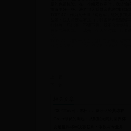
赢的也很惊险。在打小组双败赛时，我曾输
挥得更好一些。决赛那天我母亲也来到现场
TOP147：作为女子组卫冕冠军，这次参
丛景：压力肯定会有压力，我当然希望能够
打好每一场比赛，不骄不躁。我不会太勉强
有运气等因素。台球是一个人的游戏，只要
的。
TOP147：相对于大连，温州算是南方城
组报名选手分析，你觉得温州站整体情况和
丛景：我觉得温州这边的女子选手整体实力
解更多一些，准度什么的掌握得很好。
TOP147：大连和温州两个地方本身气候特
丛景：是的，温州这里潮湿一些，球走得慢
TOP147：你什么时候到温州的？有没有针
上一篇
丛景：我昨天到温州的，昨天晚上来到比赛
TOP147：你平时训练以9球为主还是中式8
下一篇
丛景：9球为主。因为目前中式8球排名赛还
能够举办更多的中式8球排名赛并且让中式8
相关文章
赛。
TOP147：好，再次感谢你接受我们的采访
丛景：不客气。（小凡）
2002年韩日世界杯：西班牙队经典球衣背后的故事与荣耀记忆
(责任编辑：五月清风)
Greer球员的崛起：从默默无闻到世界杯舞台的闪耀新星
我来为新闻纠错
女足世界杯半决赛裁判：争议与专业并存，她们如何影响比赛走向