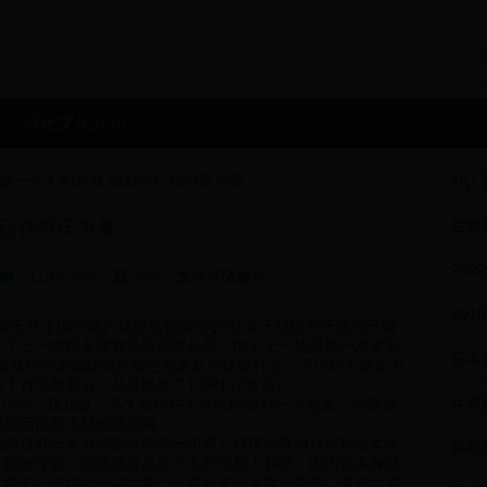
球迷文化介绍
热
是一个人的游戏 战胜自己信乔氏力量
自己信乔氏力量
5113条浏览
分类：
支持球队展示

伦汽车·乔氏杯全国中式八球排名赛温州Q7站女子组比赛正式拉开帷
到了上一站排名赛女子组冠军丛景，由于上一站是第一次参加
根据积分递减规则丛景还是要从资格赛打起，不过对于这位卫
下首场胜利后，丛景接受了TOP147专访。
们的访问。我知道，不久前你在大连刚刚拿到一个冠军，而那届
还能回忆起当时的情况吗？
我知道乔氏举办的是全国唯一中式八球排名赛而且还特设女子
。能够夺冠，我觉得算是占了天时地利人和吧，因为我本身就
优势的。总结上一站比赛，一路走来还是挺辛苦的，有些比赛