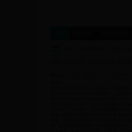
首页
球迷论坛
支持球队展示
首页
支持球队展示
丛景：台球
丛景：台球是一个人的游戏 战胜
发布：admin
2025-07-22 10:44:03
丛景
TOP147温州讯 2011年7月20日，英
幕。在下午进行的女子组资格赛中，记者见
乔氏全国排名赛且温州站是新赛季第一站 ，
冕冠军来说，这似乎不是什么大问题。轻松赢
TOP147：丛景你好，首先感谢你接受我
赛事是你第一次参加乔氏全国排名赛，现在
丛景：刚开始参赛根本没想过自己会夺冠。
组，这样的机会很难得，所以就报名参加了
是大连人，在家门口打比赛，还是有一点小