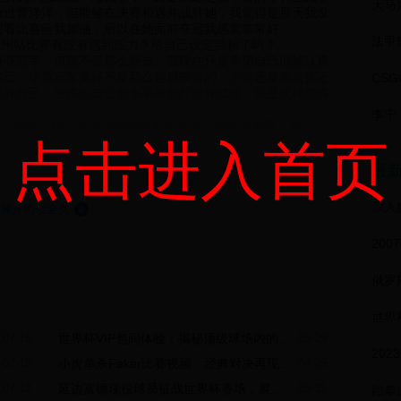
给过曹洋洋，但能够在决赛相遇并战胜她，我觉得是那天我发
观看比赛给我加油，所以在她面前夺冠我感觉非常好。
加温州站比赛有没有感到压力？给自己设定目标了吗？
再夺冠军，但路不是那么好走。我现在只是希望自己能够认真
自己，毕竟冠军奖杯不是那么容易获得的，主要还是看发挥还
战胜自己，发挥出自己的水平就能打出好成绩。我是这样觉得
李宁
市了，据我了解，这次温州站很多北方选手都没有参赛。从女子
大连站有什么不同吗？
点击进入首页
还不错，可能她们经常在乔氏的桌子上打球，所以对球桌的了
最
点不太一样，你觉得怎样？
一点。
展开阅读全文
⇓
对温州的气候特点做一些准备？
球房练习了一下，做了点准备，适应适应场地。
球？
是有点少，不像9球比赛那么多。不过我相信乔氏，相信他们
球走向世界。今后只要条件允许，我都会来参加乔氏的排名
，祝你在比赛中取得好成绩。
07-16
世界杯VIP包间体验：揭秘顶级球场内的奢华观赛与尊贵服务
05-29
07-15
小虎单杀Faker比赛视频：经典对决再现，电竞传奇的巅峰时刻
04-26
07-12
延边富德现役球员征战世界杯赛场，展现中国足球新风貌
05-31