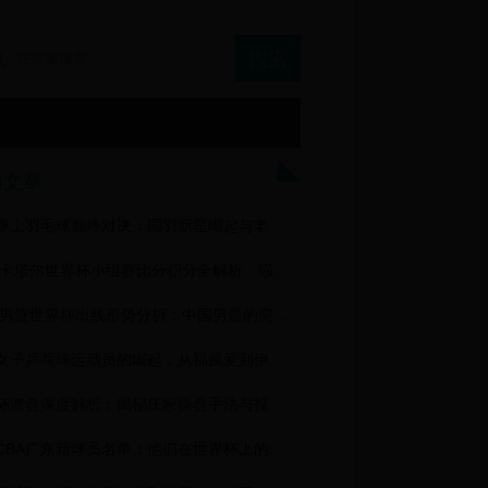
门文章
世锦赛上羽毛球巅峰对决：国羽新星崛起与老将传奇的激情碰撞
2022卡塔尔世界杯小组赛比分积分全解析：强弱对决与出线形势盘点
2019男篮世界杯出线形势分析：中国男篮的突破与亚洲球队的集体困境
日本女子乒乓球运动员的崛起：从福原爱到伊藤美诚，她们如何改变世界乒坛格局
世界杯澳盘深度解析：揭秘庄家操盘手法与投注策略，助你玩转赛事
揭秘CBA广东籍球员名单：他们在世界杯上的辉煌表现与未来展望