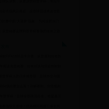
天马足球队张辉：从青训营到世界杯，书写个人传奇
法甲转会市场风云再起：这些球员或将改变欧洲足坛格局
CSGO比赛中的“大菠萝”现象：为何这把冷门武器在世界杯期间突然爆火？
：从世锦赛金牌到世界杯赛场的传奇之路
新发布
深入解析FIFA18球员卡分类：从普通到传奇的全面指南
2007年斯诺克世锦赛：传奇对决与历史性时刻的回顾
俄罗斯世界杯上的日本领导层：足球外交与国家荣誉的碰撞
世界杯64场比赛怎么算？详解赛制、分组规则和晋级逻辑
2023年世界杯：足球全部球员排名，谁是真正的球王？
跆拳道赛场惊天逆转！绝杀瞬间视频引爆全网，这记回旋踢太燃了！