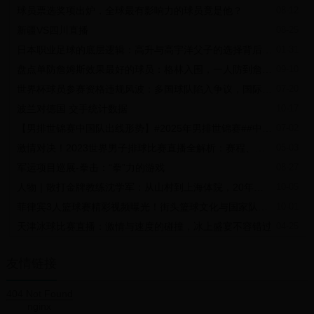
球员票选奖项出炉，全球最有影响力的球员竟是他？
08-12
新疆VS四川直播
08-25
日本职业足球的底层逻辑：高升与高宇洋父子的选择背后藏着什么秘密？
01-31
盘点单防詹姆斯效果最好的球员：格林入围，一人防到詹皇只得8分
09-10
世界杯球员参赛资格违规风波：多国球队陷入争议，国际足联紧急介入调查
07-20
波兰对德国 交手统计数据
10-17
【男排世锦赛中国队出线形势】#2025年男排世锦赛##中国男排vs塞尔维亚男排#H组两轮战罢，巴西两连胜，塞尔维亚和捷克同为1胜1负积3分，中国队两连败0分。最后一轮巴西vs塞尔维亚，中国vs捷克。中国要想出线，必须巴西3
07-02
激情对决！2023世界男子排球比赛直播全解析：赛程、看点与冠军预测
05-03
军运项目巡展-拳击：“拳”力的游戏
08-27
人物｜散打金牌教练沈学军：从山村到上海体院，20年干好一件事
10-05
菲律宾3人篮球赛精彩视频曝光！街头篮球文化与国家队新星崛起
10-01
天津冰球比赛直播：激情与速度的碰撞，冰上盛宴不容错过
04-25
友情链接
404 Not Found
nginx