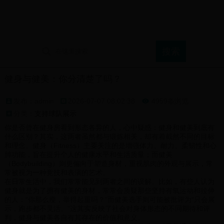
首页
球迷论坛
支持球队展示
球迷文化介绍
健身与健美：你分清楚了吗？
发布：admin
2026-07-07 08:02:38
4959条浏览

分类：
支持球队展示
你是否曾在健身房看到形态各异的人，心中疑惑：健身和健美到底有
什么区别？其实，这两者虽然都与锻炼相关，却有着截然不同的目标
和理念。健身（Fitness）主要关注的是增强体力、耐力、柔韧性和心
肺功能，旨在提升个人的健康水平和生活质量；而健美
（Bodybuilding）则更偏向于塑造身材，重视肌肉的外观与展示，常
常被视为一种竞技和表演的艺术。
在日常生活中，我们常常能见到两者之间的误解。比如，有些人认为
健身就是为了拥有健美的身材，常常会质疑那些坚持有氧运动和拉伸
的人：“你那么瘦，举得起重吗？”而健美选手则可能被批评为“只会展
示，跑步都不灵活。”这其实反映了社会对身体形态的不同期待和评
判，健身与健美各自有其存在的价值和意义。