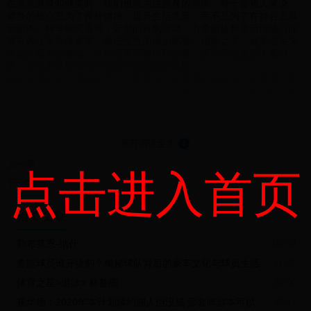
在谈及健身和健美时，我们也应关注自身的需求。对于普通人来说，
健身的核心是为了保持健康、提升生活质量，而不是为了在舞台上展
示肌肉。科学研究表明，定期的有氧运动、力量训练和灵活性练习能
够有效改善身体素质，降低慢性疾病的风险。相较之下，健美选手为
了追求肌肉的极致，往往需要严格控制饮食、进行高强度的力量训
练，甚至在某些情况下面临药物滥用的风险。
值得注意的是，健美选手在比赛季与非比赛季的身体状态差异非常明
显。在比赛前，他们通常需要达到最佳的身材状态，而在此期间，身
体的健康状况可能会受到影响。许多健美运动员深知这种风险，却依
然选择追求更高的竞技目标，这种现象在各类竞技运动中都屡见不
鲜。
因此，对于想要开始健身或健美的人来说，明确自己的目标至关重
展开阅读全文
⇓
要。如果你的目标是为了健康，那么选择适合自己的健身方式，保持
上一篇
愉快的运动心态，才是最重要的。而如果你希望通过健美来展示自己
点击进入首页
的身材，那么就需要了解其中的挑战与风险，并做好相应的准备。
下一篇
总的来说，无论是健身还是健美，最终的目的都是为了提升个人的生
活质量与幸福感。我们应当尊重每个人的选择，理解各自的努力与付
相关文章
出。无论你是追求健康，还是追求美，关键是要找到适合自己的方
式，保持积极的心态，享受运动带来的乐趣。记住，运动的最终目标
是让自己开心和健康，而不仅仅是为了别人的眼光。返回搜狐，查看
勒布莱恩-纳什
06-20
更多
鲁能球员谁开捷豹？揭秘球队背后的豪车文化与球员生活
11-02
体育之星>游泳> 林蔓繻
10-04
霍华德：2020年本计划续约湖人但没成 那套阵容本可以再夺几冠
12-17