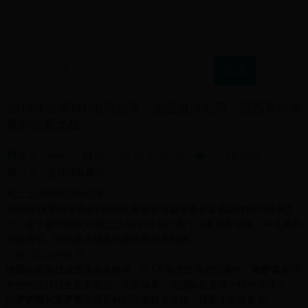
首页
球迷论坛
支持球队展示
球迷文化介绍
2018年世界杯F组风云录：德国爆冷出局，墨西哥与瑞
典的生死之战
发布：admin
2025-04-26 07:55:55
7518条浏览

分类：
支持球队展示
死亡之组的戏剧性结局
2018年俄罗斯世界杯F组的比赛堪称当届赛事最富戏剧性的小组赛之
一。这个被球迷称为"死亡之组"的小组汇集了卫冕冠军德国、中北美劲
旅墨西哥、欧洲黑马瑞典以及亚洲代表韩国。
卫冕冠军的滑铁卢
德国队在首战就遭遇当头棒喝，0-1不敌墨西哥的比赛中，
洛萨诺
第35
分钟的进球让全世界震惊。次战瑞典，德国队在落后一球的情况下，
由
罗伊斯
和
克罗斯
在最后时刻完成惊天逆转，保留了出线希望。