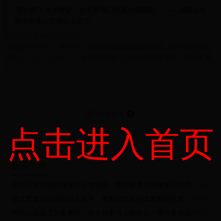
"我们犯了太多错误，这不是我们熟悉的德国队。"——德国主帅
勒夫在赛后发布会上坦言
墨西哥与瑞典的生死对决
小组赛最后一轮，墨西哥只要战平瑞典就能确保出线。然而北欧海盗
展现出了惊人的战斗力，
格兰奎斯特
的点球和
奥古斯丁松
、
阿尔瓦雷
斯
的乌龙球让瑞典3-0完胜。与此同时，德国0-2负于韩国，卫冕冠军
小组垫底出局。
球队
积分
净胜球
展开阅读全文
⇓
瑞典
6
+3
上一篇
点击进入首页
下一篇
墨西哥
6
-1
相关文章
战术分析：高位逼抢的胜利
墨西哥在对阵德国时的高位逼抢战术堪称教科书级别，他们利用德国
哥伦比亚球员红牌事件引发热议，世界杯赛场再现争议判罚
04-24
后卫转身慢的弱点，创造了多次得分机会。而瑞典则展现了北欧足球
普京柔道比赛输给日本选手，俄罗斯总统的体育精神引发热议
04-25
的硬朗风格，定位球战术和防守反击都执行得相当出色。
伊朗球员后卫互殴事件：世界杯赛场上的惊人一幕引发热议
04-25
最终，瑞典和墨西哥携手出线，而四届冠军德国队则创造了世界杯历