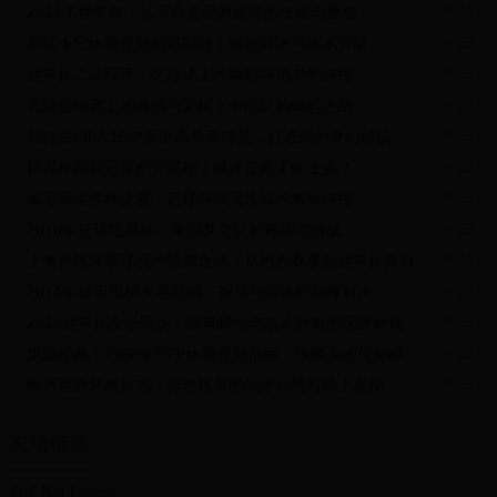
2014年世界杯：从天台看巴西足球的狂欢与梦想
04-24
史上卫冕冠军最差战绩之一。F组的比赛再次证明，在世界杯的舞台
上，
没有绝对的强弱之分，只有准备充分与否的区别
。
泰达今日比赛视频精彩回顾：激烈对决与战术分析
04-25
世界杯二战段子：足球场上的幽默与历史的碰撞
04-26
无锡世锦赛上的激情与荣耀：中国队的崛起之路
04-24
如何在FIFA 15中开出高质量球员，打造你的梦幻球队
04-25
世界杯历届冠军积分揭秘：谁才是真正的王者？
04-26
威尼斯世界杯比赛：足球与浪漫水城的激情碰撞
04-25
2010年篮球世界杯：美国梦之队的辉煌与挑战
04-25
上海台球注册球员的荣耀之路：从地方赛事到世界杯舞台的蜕变
04-24
2014年世界围棋大赛回顾：智慧与策略的巅峰对决
04-24
2018世界杯全场回访：经典瞬间与战术分析的深度解读
04-26
重温经典！1988年郎平比赛视频回顾：铁榔头的传奇瞬间与历史意义
04-26
梅西世界杯教科书：传奇球员的战术智慧与场上表现
04-25
友情链接
404 Not Found