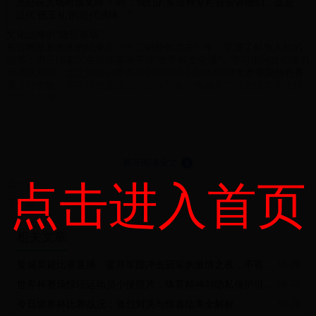
员总在入场时摸奖牌？'时，我们的多语种专栏会告诉他们，这是
汉代'抚玉礼'的现代演绎。"
文化出海的"隐形赛场"
在官网最新发布的纪录片《十二码外的功夫》中，呈现了鲜为人知的
细节：男子国家队在训练基地开设"世界杯文化课"，学习用阿拉伯语书
写
团队精神
；女足姑娘们带着苏州刺绣协会制作的
24支参赛国特色香
囊
进行交换；甚至球迷应援团的鼓点节奏，都融入了国家级非遗绛州
鼓乐的韵律。
赛事期间官网多语种内容阅读量突破800万
"中国结"造型的角旗杆设计引发国际足联关注
运动员家属自发组织的"汉字书法体验区"成为媒体中心热门打卡点
国际体育记者联盟主席安东尼奥评价道："这些文化表达如此自然，就
像比赛中那个瞬间——当中国球员扶起摔倒的对手时，他衣领内侧露
展开阅读全文
⇓
出的青花瓷纹样护身符。这种细腻的东方叙事，正在改写世界对中国
上一篇
点击进入首页
体育的认知。"
本文由中国运动员文化官网原创，转载请注明出处。更多深度内容请
下一篇
关注官网"世界体育文化地图"专题。
相关文章
曼城英超比赛直播：蓝月军团冲击冠军的激情之夜，不容错过的巅峰对决
05-26
世界杯赛场惊现运动员小便照片，体育精神与隐私保护引热议
06-01
今日世界杯比赛战况：激烈对决与惊喜结果全解析
04-28