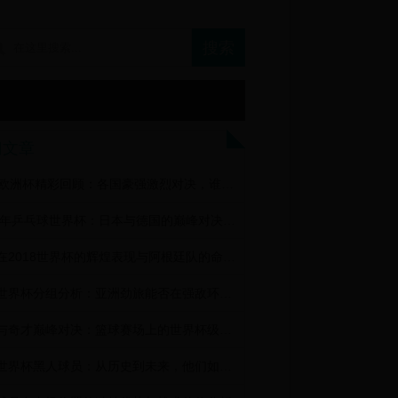
门文章
16日欧洲杯精彩回顾：各国豪强激烈对决，谁将笑到最后？
2023年乒乓球世界杯：日本与德国的巅峰对决与未来展望
加戈在2018世界杯的辉煌表现与阿根廷队的命运转折
伊朗世界杯分组分析：亚洲劲旅能否在强敌环伺中突围？
老鹰与奇才巅峰对决：篮球赛场上的世界杯级别较量
荷兰世界杯黑人球员：从历史到未来，他们如何重塑橙衣军团的辉煌