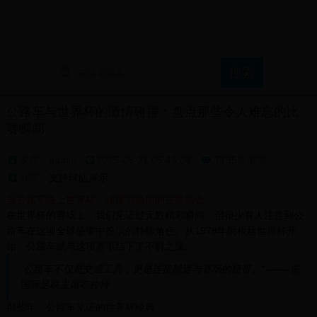
首页
球迷论坛
支持球队展示
球迷文化介绍
公路车与世界杯的激情碰撞：盘点那些令人难忘的比
赛瞬间
发布：admin
2025-05-21 05:43:04
7195条浏览

分类：
支持球队展示
当公路车遇上世界杯：速度与激情的完美结合
在世界杯的赛场上，我们见证过无数精彩瞬间，但很少有人注意到公
路车在这项全球盛事中扮演的特殊角色。从1978年阿根廷世界杯开
始，公路车就与这项赛事结下了不解之缘。
"公路车不仅是交通工具，更是连接球迷与赛场的纽带。" —— 前
国际足联主席布拉特
那些年，公路车见证的世界杯经典