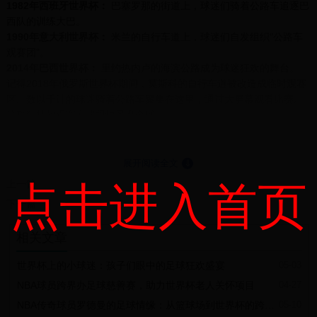
1982年西班牙世界杯：
巴塞罗那的街道上，球迷们骑着公路车追逐巴
西队的训练大巴。
1990年意大利世界杯：
米兰的自行车道上，球迷们自发组织"公路车
观赛团"。
2014年巴西世界杯：
里约热内卢的海滨公路成为球迷狂欢的舞台。
记得2018年俄罗斯世界杯期间，莫斯科的自行车道被改造成临时观赛
区。数以千计的球迷骑着公路车聚集在这里，通过大屏幕观看比赛。
这种独特的观赛方式很快风靡全球。
公路车文化的世界杯印记
如今，越来越多的世界杯主办城市开始重视公路车基础设施建
展开阅读全文
⇓
设。卡塔尔世界杯期间，多哈新建了超过100公里的自行车专用
上一篇
点击进入首页
道，这不仅方便了球迷出行，更体现了世界杯的环保理念。
下一篇
展望未来，公路车与世界杯的故事还将继续。2026年美加墨世界杯已
经宣布将在比赛城市间建设"世界杯自行车道网络"，这无疑将为这项全
相关文章
球盛事增添新的亮点。
—— 本文作者：一位热爱足球的公路车骑行者
世界杯上的小球迷：孩子们眼中的足球狂欢盛宴
05-03
NBA球员跨界办足球慈善赛，助力世界杯老人关怀项目
04-27
NBA传奇球员罗德曼的足球情缘：从篮球场到世界杯的跨界之旅
05-10