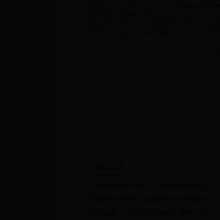
的足球运动员之一，他的每一个动作都会被
始反思足球比赛中裁判判罚的公正性。
国际足联（FIFA）在赛后对此事件进行了
然在球迷和媒体中持续发酵。许多人呼吁引入
中类似争议的发生。
无论如何，C罗在2018年俄罗斯世界杯的
他在赛场上的实力和领袖气质依然无可置疑
是他能够在足球史上留下浓墨重彩一笔的重
回顾这一事件，我们不仅要看到争议本身，
一项全球性的运动，其公平性和观赏性至关
加纯粹和精彩。
上一篇
下一篇
相关文章
托雷斯无缘世界杯：一代传奇的遗憾与告别
世界杯博彩热潮：揭秘全球瞩目的赌球文化与影响
万达体育小球员闪耀世界杯：梦想、汗水与未来的绿茵之星