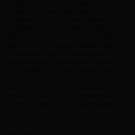
随着比赛进入白热化阶段，这些选手的故事仍在继续书写。无论是初
宣平里世界杯音乐节：体育与音乐的完美融合，点燃夏日激情
05-14
出茅庐的新秀，还是功成名就的老将，他们挥拍的每个瞬间都在诠释
2020俄罗斯世界杯：激情与荣耀的足球盛宴
05-19
着这项运动的魅力。下周三的"死亡之组"对决中，我们或将见证新的传
世界杯塞尔维亚晋级之路：从小组赛到淘汰赛的艰辛与荣耀
05-11
奇诞生。
CBA赛程调整与球员转会情况：新赛季的挑战与机遇
05-06
秘鲁世界杯出战名单揭晓：新老结合，冲击历史最佳战绩
04-28
梅威瑟经典对决回顾：五场最精彩比赛视频集锦与战术解析
05-19
羽毛球技术巅峰对决：揭秘史上技术最全面的球员是谁？
04-29
赛车比赛中的惊险事故：世界杯体育赛事中的安全挑战与反思
05-01
北控男篮新赛季赛程出炉：关键战役与季后赛前景深度解析
05-22
2026世界杯足彩竞猜全攻略：从入门到精通，教你如何玩转比赛投注
06-06
揭秘中超球员工资结构：世界杯舞台背后的金钱博弈
05-13
世界杯体育比赛赔率解析：如何利用赔率数据精准预测比赛结果？
05-22
日本球员海归中国香港：足球文化与跨地域交流的新篇章
04-25
友情链接
404 Not Found