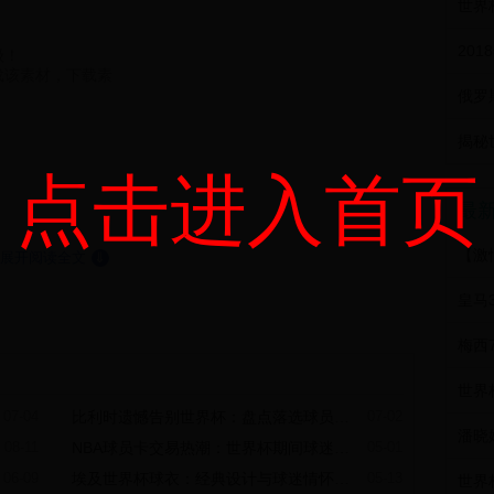
级！
载该素材，下载素
揭秘
点击进入首页
肖像，仅供VIP用户下载使用
最
素材，暂不支持免费下载
供VIP用户下载使用
展开阅读全文
⇓
素材，仅供VIP用户下载使用
07-04
比利时遗憾告别世界杯：盘点落选球员名单及原因
07-02
08-11
NBA球员卡交易热潮：世界杯期间球迷的新宠与投资趋势
05-01
06-09
埃及世界杯球衣：经典设计与球迷情怀的完美结合
05-13
世界