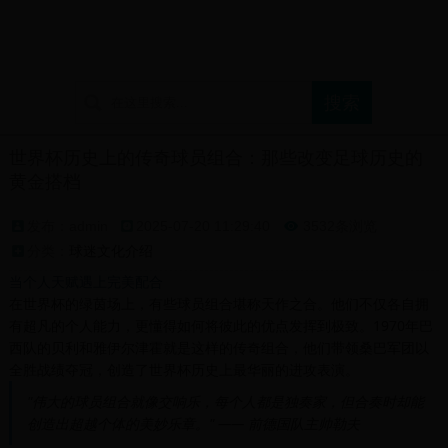
首页
球迷论坛
支持球队展示
球迷文化介绍
世界杯历史上的传奇球员组合：那些改变足球历史的
黄金搭档
发布：admin
2025-07-20 11:29:40
3532条浏览

分类：
球迷文化介绍
当个人天赋遇上完美配合
在世界杯的绿茵场上，有些球员组合堪称天作之合。他们不仅各自拥
有超凡的个人能力，更懂得如何将彼此的优点发挥到极致。1970年巴
西队的贝利和雅伊尔津霍就是这样的传奇组合，他们带领桑巴军团以
全胜战绩夺冠，创造了世界杯历史上最华丽的进攻表演。
"伟大的球员组合就像交响乐，每个人都是独奏家，但合奏时却能
创造出超越个体的美妙乐章。" —— 前德国队主帅勒夫