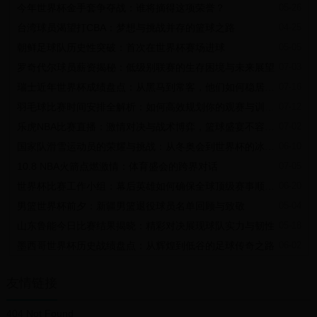
今年世界杯金手套争夺战：谁将摘得这项荣誉？
05-26
台湾球员渴望打CBA：梦想与挑战并存的篮球之路
04-25
朝鲜足球队历史性突破：首次在世界杯赛场进球
05-05
罗奇代尔球员薪资揭秘：低级别联赛的生存困境与未来展望
07-03
瑞士近年世界杯成绩盘点：从黑马到常客，他们如何稳居欧洲强队之列？
07-16
羽毛球比赛时间安排全解析：如何高效规划你的观赛与训练日程
07-12
乐虎NBA比赛直播：激情对决与战术博弈，篮球盛宴不容错过
07-02
国家队滑雪运动员的荣耀与挑战：从冬奥会到世界杯的冰雪征程
06-10
10.8 NBA火箭点燃激情：体育盛会的跨界对话
07-05
世界杯比赛工作小组：幕后英雄如何确保全球顶级赛事顺利运行
06-20
男篮世界杯前夕：新疆男篮退役球员名单回顾与致敬
05-04
山东鲁能今日比赛结果揭晓：精彩对决展现球队实力与韧性
05-18
墨西哥世界杯历史战绩盘点：从辉煌到低谷的足球传奇之路
06-02
友情链接
404 Not Found