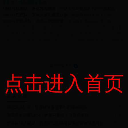
那些令人难忘的黄金搭档
1998年法国队：齐达内与德尚
- 中场大师与铁血队长的完美配合
2002年巴西队：罗纳尔多与里瓦尔多
- 锋线双煞联手攻入15球
2010年西班牙队：哈维与伊涅斯塔
- 中场魔术师统治比赛节奏
这些组合之所以成为传奇，不仅因为他们的技术统计，更因为他们改
变了足球比赛的打法。2006年意大利队的卡纳瓦罗与布冯组成的钢铁
防线，让球队在淘汰赛阶段一球未失；2014年德国队的克罗斯与厄齐
尔的中场组合，则用精确到厘米的传球撕开了对手防线。
现代足球的演变
随着足球战术的发展，球员组合的形式也在不断变化。从传统的
展开阅读全文
⇓
锋线搭档，到如今的全能型中场组合，再到边后卫与边锋的联动
上一篇
点击进入首页
配合。2022年世界杯上，法国队的姆巴佩与格列兹曼就展现了新
型攻击组合的威力，一个负责爆破，一个负责串联，让对手防不
下一篇
胜防。
相关文章
这些传奇组合留给我们的不仅是精彩的比赛瞬间，更是一种足球哲
学：个人能力固然重要，但懂得配合的球员才能创造真正的传奇。当
湖北游泳比赛：世界杯体育盛事中的璀璨明珠
04-26
梅西与迪马利亚在2022年决赛中完成那记精妙配合时，我们再次见证
雷霆球员闪耀2K14：世界杯赛场上的虚拟传奇
07-09
了伟大组合的魔力。
世界杯50大巨星：盘点那些闪耀绿茵场的传奇球员与他们的不朽瞬间
06-17