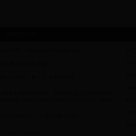
球迷文化介绍
热
预选赛征程：北欧海盗能否再现欧洲杯奇迹？
能否再现欧洲杯奇迹？
9104条浏览
分类：
球迷文化介绍

克森心脏事件"后的绝地反击时，全世界都记住了这支北欧球队的
杯预选赛。主教练卡斯帕·尤尔曼德打造的这支队伍，完美融
麦足球的实力。" —— 队长西蒙·克亚尔
，中场指挥官状态火热