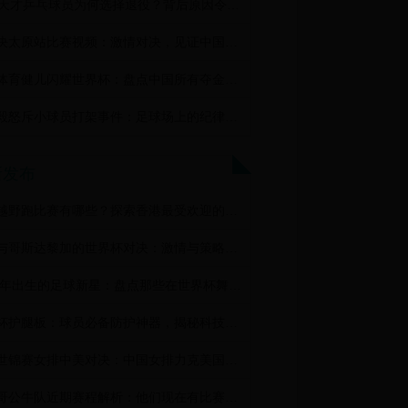
18岁天才乒乓球员为何选择退役？背后原因令人深思与惋惜
昆仑决太原站比赛视频：激情对决，见证中国搏击力量的崛起
中国体育健儿闪耀世界杯：盘点中国所有夺金运动员的辉煌时刻
范志毅怒斥小球员打架事件：足球场上的纪律与责任
新发布
香港越野跑比赛有哪些？探索香港最受欢迎的越野跑赛事
巴西与哥斯达黎加的世界杯对决：激情与策略的碰撞
1999年出生的足球新星：盘点那些在世界杯舞台上闪耀的千禧一代球员
世界杯护腿板：球员必备防护神器，揭秘科技与安全的完美结合
今日世锦赛女排中美对决：中国女排力克美国，展现顽强拼搏精神
芝加哥公牛队近期赛程解析：他们现在有比赛吗？NBA新赛季动态追踪