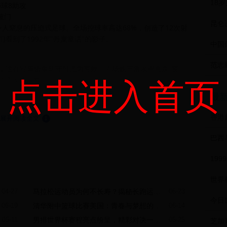
球8助攻
破门
人窒息的压迫式足球。全场控球率高达68%，创造了12次射
看到了1992年"丹麦童话"的影子。
攻，这在对阵密集防守时尤为有效。中场铁三角埃里克森-霍
转换攻防节奏。
点击进入首页
最
德烈亚斯·克里斯滕森因腿筋伤势缺席了最近两场比赛，这对
正在全力确保主力球员能以最佳状态迎接接下来的硬仗。
展开阅读全文
⇓
开始憧憬卡塔尔的沙漠之旅。这支团结之师能否延续欧洲杯的
04-27
马拉松运动员为何不长寿？揭秘长跑运动对健康的潜在影响与科学解析
06-23
06-19
清华附中篮球比赛美国：青春与梦想的跨国碰撞
06-14
05-11
男排世界杯赛程亮点纷呈，精彩对决一触即发
05-25