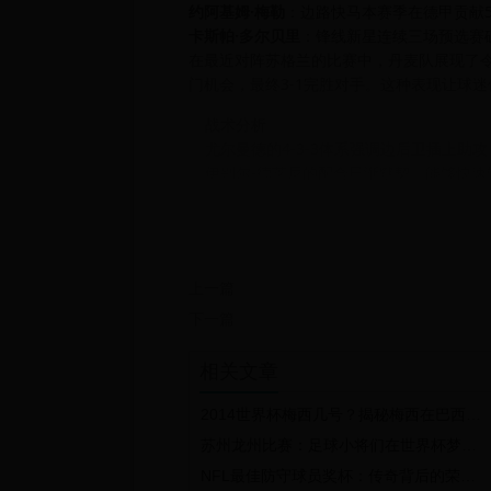
约阿基姆·梅勒
：边路快马本赛季在德甲贡献5
卡斯帕·多尔贝里
：锋线新星连续三场预选赛
在最近对阵苏格兰的比赛中，丹麦队展现了令
门机会，最终3-1完胜对手。这种表现让球迷们
战术分析
尤尔曼德的4-3-3体系强调边后卫插上助
伊别尔-德莱尼的配合日渐默契，能够快速
不过，丹麦队也面临着伤病困扰。后防核心安
球队防守稳定性造成了一定影响。医疗团队
随着预选赛进入白热化阶段，丹麦球迷已经
神奇表现？让我们拭目以待。
上一篇
下一篇
相关文章
2014世界杯梅西几号？揭秘梅西在巴西世界杯的球衣号码与传奇表现
苏州龙州比赛：足球小将们在世界杯梦想舞台上的精彩对决
NFL最佳防守球员奖杯：传奇背后的荣耀与挑战