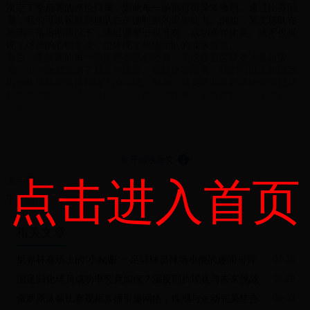
决定了季后赛的席位归属，因此每一场都打得异常激烈。通过比赛回
看，我们可以观察到球队在关键时刻的应变能力。例如，某支球队在
第四节落后的情况下，通过调整进攻节奏，成功逆转比赛。这不仅展
现了球员的心理素质，也体现了教练团队的战术智慧。
最后，季后赛的每一场比赛都堪称经典。无论是分区决赛还是超级
碗，每一场都充满了悬念与惊喜。通过比赛回看，我们可以更加细致
地分析球队在高压环境下的表现。例如，某支球队在超级碗中通过精
妙的战术配合，成功打破了对方的防守体系，最终捧起了冠军奖杯。
总的来说，2023年NFL赛季的比赛回看不仅让我们重温了那些精彩的
瞬间，也为我们提供了深入分析战术与球员表现的机会。无论是球迷
还是专业人士，都能从中获得宝贵的经验与启示。期待下一个赛季，
NFL能够继续为我们带来更多的惊喜与感动。
展开阅读全文
⇓
上一篇
点击进入首页
下一篇
相关文章
世界杯赛场上的“小秘密”：足球球员球场小便的趣闻与背后故事
04-26
国足归化球员成功率究竟如何？深度剖析现状与未来挑战
04-29
俄罗斯泳装比赛视频直播引爆网络，性感与运动完美结合引热议
05-03