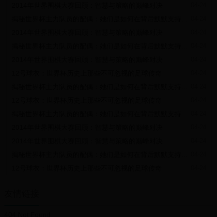
2014年世界围棋大赛回顾：智慧与策略的巅峰对决
04-24
揭秘世界杯主力队员的配偶：她们是如何在背后默默支持的？
04-24
2014年世界围棋大赛回顾：智慧与策略的巅峰对决
04-24
揭秘世界杯主力队员的配偶：她们是如何在背后默默支持的？
04-24
2014年世界围棋大赛回顾：智慧与策略的巅峰对决
04-24
12号球衣：世界杯历史上那些不可忽视的足球传奇
04-24
揭秘世界杯主力队员的配偶：她们是如何在背后默默支持的？
04-24
12号球衣：世界杯历史上那些不可忽视的足球传奇
04-24
揭秘世界杯主力队员的配偶：她们是如何在背后默默支持的？
04-24
2014年世界围棋大赛回顾：智慧与策略的巅峰对决
04-24
2014年世界围棋大赛回顾：智慧与策略的巅峰对决
04-24
揭秘世界杯主力队员的配偶：她们是如何在背后默默支持的？
04-24
12号球衣：世界杯历史上那些不可忽视的足球传奇
04-24
友情链接
404 Not Found