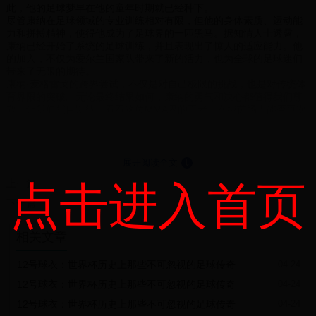
此，他的足球梦早在他的童年时期就已经种下。
尽管康纳在足球领域的专业训练相对有限，但他的身体素质、运动能
力和拼搏精神，使得他成为了足球界的一匹黑马。据知情人士透露，
康纳已经开始了系统的足球训练，并且表现出了惊人的适应能力。他
的加入，不仅为爱尔兰国家队带来了新的活力，也为全球的足球迷们
带来了无限的期待。
康纳·麦格雷戈的跨界尝试，不仅是对自己极限的挑战，也是对传统体
育界限的突破。无论最终结果如何，康纳的勇气和决心都值得我们尊
敬。让我们拭目以待，看看这位MMA界的王者，在绿茵场上能否再次
创造奇迹。
展开阅读全文
⇓
上一篇
点击进入首页
下一篇
相关文章
12号球衣：世界杯历史上那些不可忽视的足球传奇
04-24
12号球衣：世界杯历史上那些不可忽视的足球传奇
04-24
12号球衣：世界杯历史上那些不可忽视的足球传奇
04-24