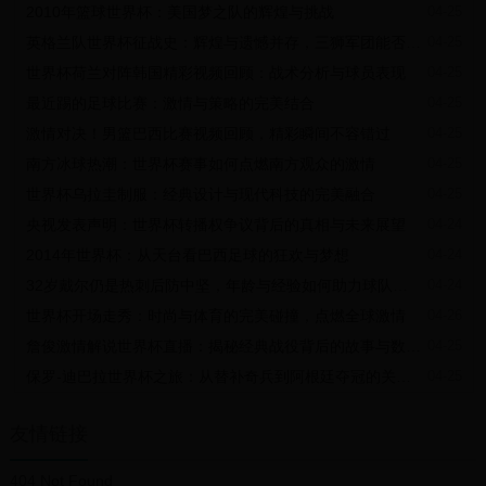
2010年篮球世界杯：美国梦之队的辉煌与挑战
04-25
英格兰队世界杯征战史：辉煌与遗憾并存，三狮军团能否再创佳绩？
04-25
世界杯荷兰对阵韩国精彩视频回顾：战术分析与球员表现
04-25
最近踢的足球比赛：激情与策略的完美结合
04-25
激情对决！男篮巴西比赛视频回顾，精彩瞬间不容错过
04-25
南方冰球热潮：世界杯赛事如何点燃南方观众的激情
04-25
世界杯乌拉圭制服：经典设计与现代科技的完美融合
04-25
央视发表声明：世界杯转播权争议背后的真相与未来展望
04-24
2014年世界杯：从天台看巴西足球的狂欢与梦想
04-24
32岁戴尔仍是热刺后防中坚，年龄与经验如何助力球队世界杯征程？
04-24
世界杯开场走秀：时尚与体育的完美碰撞，点燃全球激情
04-26
詹俊激情解说世界杯直播：揭秘经典战役背后的故事与数据分析
04-25
保罗-迪巴拉世界杯之旅：从替补奇兵到阿根廷夺冠的关键先生
04-25
友情链接
404 Not Found