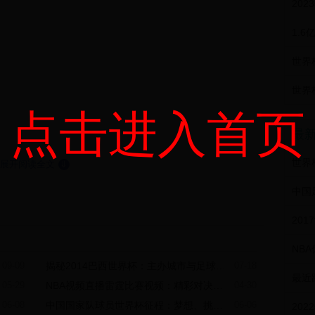
点击进入首页
最
展开阅读全文
⇓
20
09-09
揭秘2014巴西世界杯：主办城市与足球狂欢的激情记忆
07-18
最近
05-29
NBA视频直播雷霆比赛视频：精彩对决与战术分析
04-30
06-08
中国国家队球员世界杯征程：梦想、挑战与未来发展的深度剖析
06-06