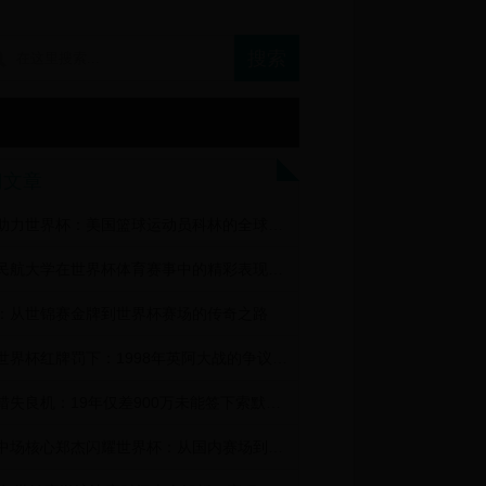
门文章
篮球助力世界杯：美国篮球运动员科林的全球影响力
中国民航大学在世界杯体育赛事中的精彩表现与未来展望
：从世锦赛金牌到世界杯赛场的传奇之路
小贝世界杯红牌罚下：1998年英阿大战的争议瞬间与足球历史的转折点
巴萨错失良机：19年仅差900万未能签下索默，预算不足成遗憾
恒大中场核心郑杰闪耀世界杯：从国内赛场到国际舞台的华丽转身