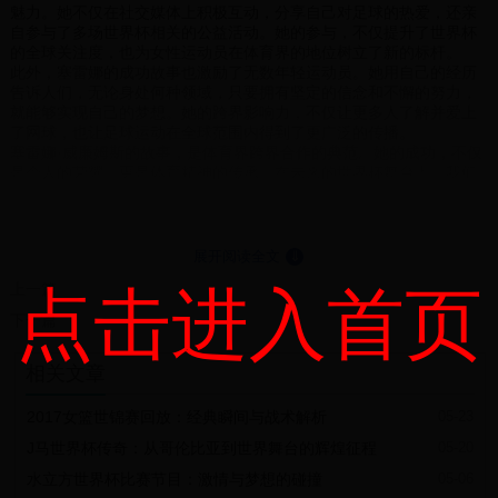
魅力。她不仅在社交媒体上积极互动，分享自己对足球的热爱，还亲
自参与了多场世界杯相关的公益活动。她的参与，不仅提升了世界杯
的全球关注度，也为女性运动员在体育界的地位树立了新的标杆。
此外，塞雷娜的成功故事也激励了无数年轻运动员。她用自己的经历
告诉人们，无论身处何种领域，只要拥有坚定的信念和不懈的努力，
就能够实现自己的梦想。她的跨界影响力，不仅让更多人了解并爱上
了网球，也让足球运动在全球范围内得到了更广泛的传播。
塞雷娜·威廉姆斯的故事，是体育界跨界合作的典范。她的成功，不仅
是个人的荣耀，更是体育精神的传承。在未来的世界杯舞台上，我们
期待看到更多像塞雷娜这样的跨界明星，为体育事业注入新的活力与
激情。
展开阅读全文
⇓
上一篇
点击进入首页
下一篇
相关文章
2017女篮世锦赛回放：经典瞬间与战术解析
05-23
J马世界杯传奇：从哥伦比亚到世界舞台的辉煌征程
05-20
水立方世界杯比赛节目：激情与梦想的碰撞
05-06