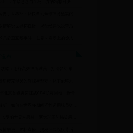
杯HT：半场悬念与全场比赛的精彩对决
麦当劳携手世界杯：从快餐到全球体育盛宴的奇妙联姻
詹俊激情解说世界杯直播：揭秘经典战役背后的故事与数据分析
伊朗球员后卫互殴事件：世界杯赛场上的惊人一幕引发热议
新发布
FM21攻略：怎样高效挂牌球员，打造梦幻阵容的秘诀
中国老斯诺克球员的辉煌与坚守：从丁俊晖到新生代的传承
2018年北京首钢男篮征战CBA联赛回顾：激情与遗憾并存的赛季征程
深度解析：如何在世界杯期间巧妙运用球员购买选项提升球队实力
梅西与C罗的世界杯恶搞：两大球王的搞笑瞬间与粉丝狂欢
詹俊激情解说世界杯直播：揭秘经典战役背后的故事与数据分析