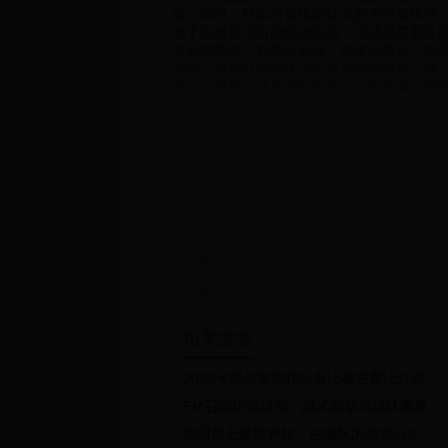
境。同时，社会对退役运动员的关注度降低
为了应对退役后的贬值问题，运动员需要在
习新的技能，如商业管理、媒体传播等，为
品牌，通过社交媒体等平台与粉丝保持互动
总之，退役运动员的贬值是一个多因素共同
以在退役后依然保持较高的市场价值，实现
上一篇
下一篇
相关文章
2022卡塔尔世界杯所有比赛完整比分查询指南：从小组赛到决赛全记录
FM召回租借球员：战术调整与球队重建的关键策略
里贝里无缘世界杯：法国队的遗憾与个人职业生涯的转折点