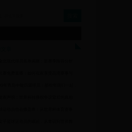
门文章
韩国全北现代球员名单揭晓：新赛季阵容分析与战术展望
NBA比赛免费直播：如何在家享受高清赛事与最新战况解析
回顾99年青岛中能历届球员：那些年我们一起追过的足球英雄
央视发表声明：世界杯转播权争议背后的真相与未来展望
羽毛球运动员也会膝盖疼：从世界杯体育赛事看运动员的关节健康
法国女子篮球运动员的崛起：从青训到世界舞台的辉煌之路