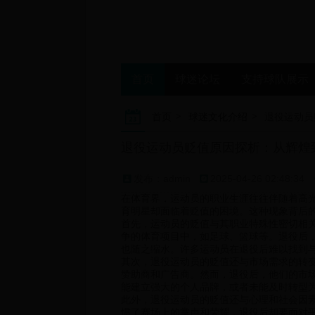
首页
球迷论坛
支持球队展示
首页
球迷文化介绍
退役运动员
退役运动员贬值原因探析：从辉煌
发布：admin
2025-04-26 02:48:34
在体育界，运动员的职业生涯往往伴随着高
育明星却面临着贬值的困境。这种现象背后
首先，运动员的贬值与其职业特殊性密切相
争的体育项目中，如足球、篮球等。退役后
也随之缩水。许多运动员在退役后难以找到
其次，退役运动员的贬值还与市场需求的转
赞助商和广告商。然而，退役后，他们的市
能建立强大的个人品牌，或者未能及时转型
此外，退役运动员的贬值还与心理和社会因
惯了赛场上的掌声和荣耀，退役后却要面对