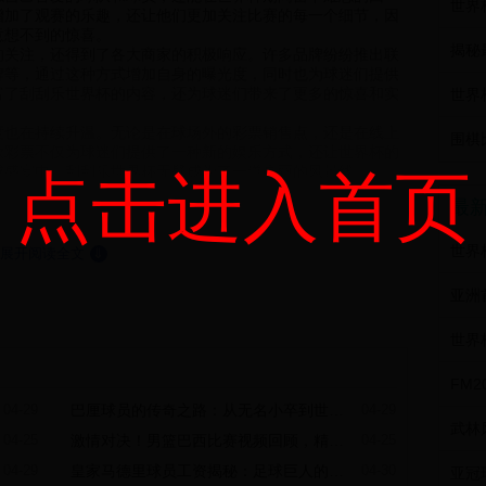
世界
增加了观赛的乐趣，还让他们更加关注比赛的每一个细节，因
意想不到的惊喜。
的关注，还得到了各大商家的积极响应。许多品牌纷纷推出联
牌等，通过这种方式增加自身的曝光度，同时也为球迷们提供
富了刮刮乐世界杯的内容，还为球迷们带来了更多的惊喜和实
度也在持续升温。无论是在球场外的彩票销售点，还是在线上
款彩票不仅为球迷们提供了一种新的娱乐方式，还让世界杯的
球盛宴中，刮刮乐世界杯无疑成为了一道亮丽的风景线。
点击进入首页
最
展开阅读全文
⇓
04-29
巴厘球员的传奇之路：从无名小卒到世界杯英雄的蜕变
04-29
04-25
激情对决！男篮巴西比赛视频回顾，精彩瞬间不容错过
04-25
04-29
皇家马德里球员工资揭秘：足球巨人的财务策略与市场竞争力
04-30