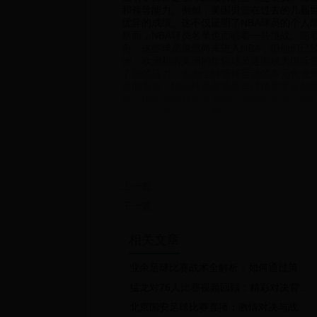
和领导能力。例如，美国男篮在过去的几届世
优异的成绩。这不仅证明了NBA球员的个人
然而，NBA球员名单也面临着一些挑战。随
角。这些球员虽然尚未进入NBA，但他们已
洲、欧洲和南美洲的年轻球员逐渐成为国际篮
了新的活力，也为全球篮球运动的多元化发
总的来说，NBA球员名单是全球体育文化的
华，也在国际赛事中为自己的国家争光。他们
交流与发展做出了重要贡献。在未来，随着全
要，他们也将在更多的国际赛事中展现自己
上一篇
下一篇
相关文章
业余足球比赛战术全解析：如何通过策略提升团队表现
猛龙对76人比赛视频回顾：精彩对决背后的战术分析与球员表现
北京国安足球比赛直播：激情对决与战术分析的完美结合