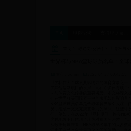
首页
球迷论坛
支持球队展示
首页
球迷文化介绍
世界杯与N
世界杯与NBA篮球球员名单：全
发布：admin
2025-04-27 00:42:18
世界杯作为全球最具影响力的体育赛事之一
了其他运动项目的发展。而在众多体育项目中
杯与体育文化传播的重要桥梁。本文将深入探
们在世界杯等国际赛事中的表现如何影响着
NBA篮球球员名单是全球体育界最引人注目
员，组成一支支充满竞争力的球队。这些球
征。例如，在2022年世界杯期间，许多N
这种现象不仅体现了球员对祖国的热爱，也展
从数据角度来看，NBA球员名单中的大多数
证明了自己是全球最顶尖的篮球运动员。而