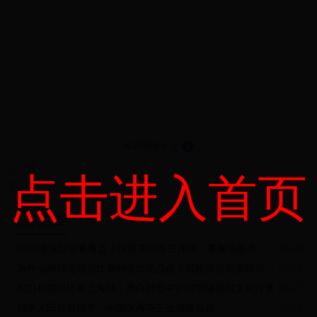
展开阅读全文
⇓
上一篇
点击进入首页
下一篇
相关文章
28日游泳世锦赛看点：张雨霏冲击三连冠，潘展乐能否再破亚洲纪录？
06-28
为什么网球运动员比赛时会出现凸点？揭秘背后的原因与科学解释
06-25
蛇口杯围棋比赛上海站：黑白对弈中的智慧碰撞与文化传承
06-03
残疾人田径世锦赛：中国队再夺三金继续领跑
01-25