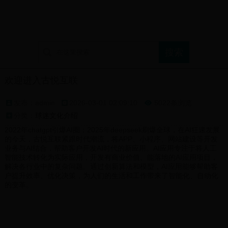
首页
球迷论坛
支持球队展示
球迷文化介绍
欢迎进入古悦互联
发布：admin
2026-03-01 02:09:10
5022条浏览

分类：
球迷文化介绍
2022年chatgpt引爆AI圈；2025年deepseek刷爆全球，在AI狂速发展
的今天，古悦互联紧跟时代潮流，将APP、小程序、网站建设等开发
业务与AI结合，帮助客户开发AI时代的新应用。AI应用专注于将人工
智能技术转化为实际应用，开发有商业价值、能落地的AI应用项目，
解决各行业中的复杂问题。通过创新算法和模型，AI应用能够帮助客
户提升效率、优化决策，为人们的生活和工作带来了智能化、自动化
的变革。