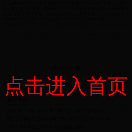
过100所高校参与的大学赛区比赛，总冠军获得1个外卡名额；二是由
国家体育总局和中国足球协会主办的“我爱足球”中国足球民间争霸赛推
举而出的1个外卡名额；三是通过网络投票复活的形式，在常规赛中未
能晋级的球队中票选出人气最高的球队获得1个外卡名额。
2018F5WC五人制世界杯三元食品中国区冠军队——石家庄福美足球
队
最后一个总决赛名额则留给了2017F5WC五人制世界杯中国区预选赛
总决赛的冠军球队。进军北京中国区总决赛的十六豪强代表了当前国
内五人制草根足球的最高水准，整个赛事参与人数达到了四万多人。
决赛中，石家庄福美足球队7号队长助攻队友先下一城，湖北华创队在
半场结束前利用一次反击扳平比分。易边再战，福美队调整心态打入
绝杀球，并将2-1的比分保持到终场。
随后开始的表演赛同样精彩，继今年5月底在F5WC五人制世界杯足球
展开阅读全文
⇓
表演赛上演不可思议的吊射后，前国脚曹限东此次作为五人成军明星
上一篇
点击进入首页
足球队队员，和李红军、李洪政等“北京老男孩足球俱乐部”球员与冠军
球队进行了一场对抗赛。曹限东一人攻入四球斩获“大四喜”，可谓宝刀
下一篇
不老、不减当年。
另外，这是三元食品连续第三年赞助F5WC五人制世界杯中国区预选
相关文章
赛，企业负责人表示，足球和食品追逐的都是健康，两者基因是一致
的，三元食品始终关注中国体育事业，希望通过赞助业余五人制世界
杯助力中国足球，承担起企业的社会责任。(完)
揭秘2014巴西世界杯：主办城市与足球狂欢的激情记忆
07-18
我的世界杯少了那份激情与感动，回忆中的足球盛宴不再完整
06-05
揭秘世界杯赛场上球员体力最弱的黄金时刻
07-07