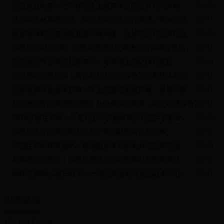
克拉斯亚比赛：世界杯历史上最具争议的经典对决回顾
04-28
冰壶世界杯巅峰对决：加拿大与瑞士强强碰撞，谁能问鼎冠军宝座？
06-27
俄罗斯泳装比赛视频直播引爆网络，性感与运动完美结合引热议
05-03
世界杯6月19日赛：巴西与阿根廷的巅峰对决点燃绿茵场
06-17
范志毅怒斥小球员打架事件：足球场上的纪律与责任
05-16
科比退役之战场馆：斯台普斯中心的传奇与世界杯体育的激情碰撞
05-24
浙超联赛球员名单公布：本土新星与老将齐聚，谁将引领浙江足球新篇章？
06-01
赵京彪精彩比赛视频回顾：从绿茵场到荧幕，他的足球传奇
06-24
2018乒联世界杯：马龙与丁宁的巅峰对决与国乒的辉煌时刻
05-08
世界杯串子比赛中断怎么算？规则解析与应对策略
05-04
中国世界杯球衣赞助：展现国家体育影响力与品牌价值
06-24
新疆球员艾菲尔：世界杯赛场上的新星崛起与民族骄傲
05-05
网球比赛6比0横扫对手：一场完美胜利背后的战术与心理博弈
06-01
友情链接
404 Not Found