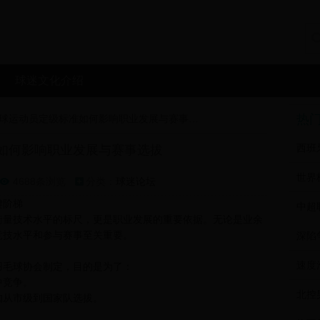
球迷文化介绍
热
深度解析：羽毛球运动员定级标准如何影响职业发展与赛事选拔
如何影响职业发展与赛事选拔
4688条浏览
分类：
球迷论坛

键阶梯
衡量技术水平的标尺，更是职业发展的重要依据。无论是业余
竞技水平和参与赛事至关重要。
羽毛球协会制定，目的是为了：
中竞争。
如从市级到国家队选拔。