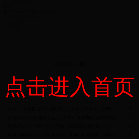
151-6821-4298
地址
北京市朝阳区 华汇大厦A座5层
中视腾达 冠军营销
关于我们
世界冠军
新闻媒体
电视硬广
央视主持人
视频营销
151-6821-4298
当前位置
展开阅读全文
⇓
首页 > 新闻资讯 明星运动员代言费大揭秘：背后价值与成本分析
搜
上一篇
点击进入首页
2024-10-19 18:30:01
下一篇
新闻资讯
明星运动员代言费大揭秘：背后价值与成本分析
Date-2024-10-19 18:30:01
相关文章
新闻资讯
"# 明星运动员代言费大揭秘：背后价值与成本分析在当今的商业社会
96-64！新疆队血屠广厦男篮，小外援上演首秀，国产中锋扣碎篮板
11-25
中，明星运动员以其超高的知名度和影响力，成为了品牌推广的热门
选择。尤其是在大型赛事之后，获得世界冠军的运动员更是受到品牌
金州勇士队现役球员大盘点：2023-24赛季阵容解析与核心球员介绍
07-03
的青睐。然而，明星运动员代言所需的费用究竟有多高？在代言费背
德国光头足球明星的传奇历程与成就揭秘 成为足坛传奇的背后故事
08-25
后，这些运动员为品牌带来了怎样的价值？本文将对此进行深入探
讨，并以 **中视腾达冠军代言** 为例，为大家分析明星运动员代言的
从南非到卡塔尔：日本队十年世界杯征程的荣耀、挫折与蜕变
05-28
成本与回报。### 一、明星运动员代言费的构成明星运动员的代言费