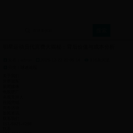
首页
球迷论坛
支持球队展示
球迷文化介绍
明星运动员代言费大揭秘：背后价值与成本分析
发布：admin
2025-12-22 20:06:14
316条浏览

分类：
球迷论坛
关于我们
世界冠军
新闻媒体
电视硬广
央视主持人
视频营销
商务活动
新闻资讯
联系我们
151-6821-4298
联系