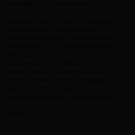
用主要由以下几个部分构成：1. **知名度与成就**：知名度是代言费用
懂球帝独家预测：2022世界杯冠军花落谁家？微信球迷群炸锅热议
06-25
的重要因素。获得世界冠军的运动员通常具备更高的曝光率和社会认
外国球员惊叹中国高铁速度：世界杯之旅的意外体验
05-15
可度，因而要求的代言费用也随之水涨船高。2. **市场需求与品牌契
合**：若品牌希望与某个运动员进行商业合作，通常会考虑该运动员与
乌兹别克斯坦首度跻身世界杯决赛圈，总统亲自致电祝贺
09-16
品牌形象是否契合。契合度高的运动员，其代言费用往往会更高，而
世锦赛孙杨1500自夺冠：中国泳坛传奇再创辉煌，长距离之王的巅峰之战
07-11
品牌也更愿意为此买单。3. **代言时间与活动内容**：代言协议的内容
和时长也会影响费用。短期合作一般费用较低，而长期合作则往往需
日本队2026世界杯主场球衣谍照：正面有白色波浪条纹
11-15
要支付更高的代言费用。### 二、明星运动员的代言价值1. **品牌曝
揭秘克罗地亚黄牌之谜：一场足球盛宴背后的规则与争议
09-26
光度**：明星运动员的代言能够迅速提升品牌的知名度与曝光度，尤其
是在他们参加大型比赛时，可以在全球范围内吸引庞大的观众群体。
曼联球员工资表排行榜
11-24
2. **品牌形象**：运动员通过自身的努力与成就，往往能够关联起积极
在2023年用成绩留下印记的土耳其运动员
08-18
的健康形象。与这样的运动员代言能够有效提升品牌的形象，使消费
者产生信任感。3. **销售转化率**：明星运动员代言的产品往往能够刺
2001年湖人队辉煌历程：从常规赛到总决赛的完美演绎
06-24
激消费，提高品牌的销售转化率。例如，一些运动员代言的运动鞋和
运动服，由于其影响力，通常在活动后会出现短期内销量激增的情
杰伦受伤出现在老鹰队的伤病报告中，引发新的担忧
09-25
况。### 三、中视腾达冠军代言的成功案例近年来，**中视腾达** 作为
[谁是球王]武汉大区赛小学组：福建VS湖北
09-27
一家致力于运动类产品开发的企业，成功签约了一位世界冠军作为其
品牌代言人，在市场上引发了广泛关注。这一代言协议的成功秘笈，
2020奥运会运动员转战世界杯，体育精神跨越赛事界限
05-25
主要体现在以下几个方面：1. **选手成就与品牌契合**：这位运动员不
仅在国际赛事中表现优异，更与中视腾达倡导的“追求卓越、努力拼
友情链接
搏”的品牌理念高度契合。运动员的奋斗故事打动了无数消费者，增强
了品牌的情感共鸣。2. **高频率的市场营销**：中视腾达在代言后，立
即启动了一系列市场营销活动，包括线上线下的广告宣传、社交媒体
404 Not Found
的推广、参与大型赛事现场活动等。这种高频的曝光率让品牌的知名
nginx
度迅速提升。3. **消费者参与感**：中视腾达还通过与运动员的互动增