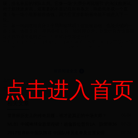
级，排名靠后的球队出局。它像一场“先攒分再比细节”的淘汰前测试。
对于新球迷来说，最重要的不是记住所有条文，而是先形成一个直
觉：每一场小组赛都很值钱，因为它直接影响最终能不能进入下一
轮。
二、赢一场到底得几分？平局和输球呢？这是最基础、也最关键的一
条：赢一场得 3 分，平局各得 1 分，输球得 0 分。这套计分方法是国
际大赛的通用规则之一，世界杯小组赛也一样。
胜利：3 分平局：1 分失败：0 分举个例子：如果一支球队三场小组赛
分别是“赢、平、输”，那它的积分就是 4 分。是不是一下就清楚了？
为什么不是“赢一场 2 分”或者“平局 2 分”？因为现代足球更鼓励球队争
取胜利，而不是“保平”。如果胜负差距太小，球队可能会更保守；而 3
分制会让赢球的收益明显高于平局，比赛也更容易踢得主动、好看。
三、同分了怎么办？不是只看积分！很多人以为积分一样就并列，其
展开阅读全文
⇓
实没这么简单。小组赛通常会先看积分，如果出现同分，就要继续比
上一篇
点击进入首页
其他规则，比如净胜球、进球数、相互战绩等。也就是说，积分只是
第一道门槛。
下一篇
你可以把它理解成：先看谁“考分高”，如果分数一样，再看谁“综合表
现更好”。
相关文章
1. 净胜球是什么？净胜球 = 进球数 - 失球数。比如一队 3:1 赢球，净
胜球是 +2；0:1 输球，净胜球是 -1。它反映的是球队在进攻和防守上
的整体表现。
世界杯历史上的传奇后腰：谁才是真正的中场大师？
06-04
这也是为什么有些球队虽然积分一样，但排名会不同。因为一队赢得
MLB》中國棒球全新里程碑！趙倫首位晉升1A、防禦率36
07-29
更大、输得更少，净胜球就更漂亮。
2. 进球数也很重要如果净胜球还一样，就会继续比进球数。道理很简
2017世界杯中国队阵容 中国队球员名单及位置安排
07-24
单：在其他条件接近时，谁进的球更多，通常说明进攻效率更强，也