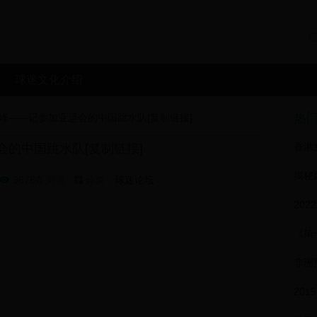
球迷文化介绍
热
峰——记参加亚运会的中国跳水队[复制链接]
的中国跳水队[复制链接]
9678条浏览
分类：
球迷论坛

《第
非洲