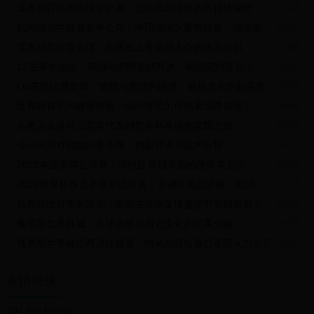
世界杯背后的科技守护者：运动员尿样瓶的高科技秘密
04-24
杭州短池世锦赛名单公布：中国游泳队蓄势待发，瞄准多项荣誉
05-01
世界杯加时赛金球：足球史上最激动人心的决胜时刻
05-08
12强赛焦点战：韩国与伊朗激烈对决，谁能笑到最后？
05-02
LG围棋比赛直播：智慧与激情的碰撞，围棋文化的新高度
05-09
世界杯背后的健身秘密：NBA球员为何热衷深蹲训练？
05-05
从奥运会运动员宣誓代表到世界杯赛场的荣耀之路
05-03
今日火箭对鹈鹕比赛录像：精彩对决与战术分析
04-26
2022年世界杯足球赛：阿根廷夺冠背后的故事与启示
04-27
2026世界杯预选赛最新比分表：亚洲区激战正酣，欧洲豪强强势领跑
05-03
世界杯比分专家预测：谁能在这场足球盛宴中笑到最后？
05-10
葡萄牙世界杯城：足球激情与历史文化的完美交融
04-29
俄罗斯世界杯巴西进球盛宴：内马尔领衔桑巴军团火力全开
05-06
友情链接
404 Not Found