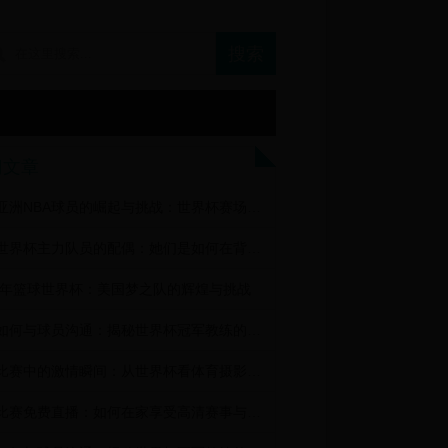
门文章
现役亚洲NBA球员的崛起与挑战：世界杯赛场上的新星
揭秘世界杯主力队员的配偶：她们是如何在背后默默支持的？
10年篮球世界杯：美国梦之队的辉煌与挑战
里皮如何与球员沟通：揭秘世界杯冠军教练的沟通艺术
田径比赛中的激情瞬间：从世界杯看体育摄影的艺术与震撼
NBA比赛免费直播：如何在家享受高清赛事与最新战况解析