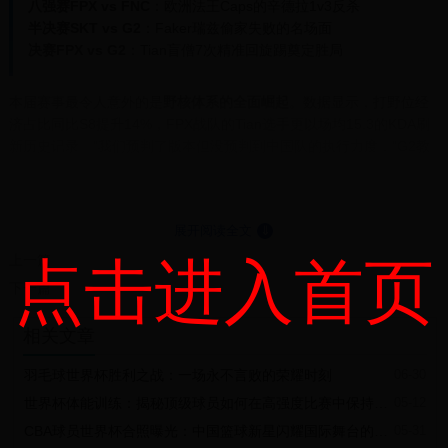
八强赛FPX vs FNC
：欧洲法王Caps的辛德拉1v3反杀
半决赛SKT vs G2
：Faker瑞兹偷家失败的名场面
决赛FPX vs G2
：Tian盲僧7次精准回旋踢奠定胜局
本届赛事最令人意外的是
野核体系的全面崛起
。数据显示，打野位经
济占比同比S8提升14%，FPX战队的Tian选手更以场均15.3的KDA刷
新历史记录。"我们预判了版本但没预判到中国队的执行力度，"G2教
练GrabbZ在败北后坦言。
关键数据
S8
S9
展开阅读全文
⇓
上一篇
点击进入首页
场均时长
34分12秒
28分47秒
下一篇
小龙控制率
62%
78%
相关文章
值得玩味的是，
三支LPL战队全部小组第一出线
，打破了过去"内战幻
羽毛球世界杯胜利之战：一场永不言败的荣耀时刻
06-30
神"的质疑。解说记得在直播中激动道："这次我们不是挑战者，我们就
是版本答案！"
世界杯体能训练：揭秘顶级球员如何在高强度比赛中保持最佳状态
05-12
CBA球员世界杯合照曝光：中国篮球新星闪耀国际舞台的精彩瞬间
05-31