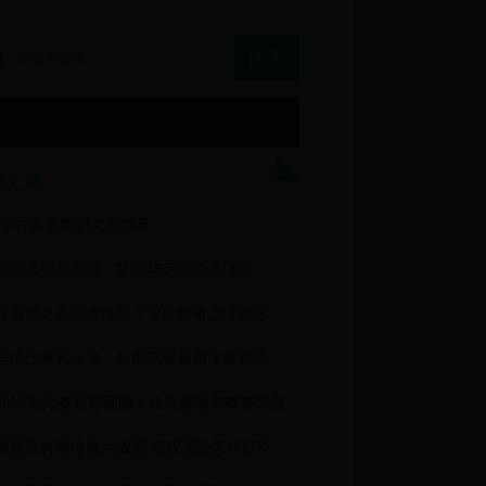
门文章
18年甘肃省舞蹈大赛闭幕
骑士队球员照片合照：篮球与足球跨界碰撞，世界杯精神在NBA的体现
世界杯彩票是否包含点球？深度解析点球对彩票结果的影响
国际蛙泳比赛风云录：从世界杯看游泳健将的巅峰对决与战术解析
杯18号比赛精彩回顾：比分解读与赛事亮点
特鲁姆普详解爆冷最大败因 感叹无论怎样打不过唐俊