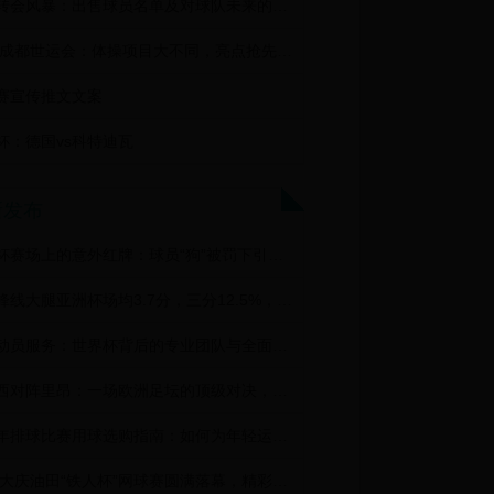
巴萨转会风暴：出售球员名单及对球队未来的影响
2025成都世运会：体操项目大不同，亮点抢先看！
赛宣传推文文案
杯：德国vs科特迪瓦
新发布
世界杯赛场上的意外红牌：球员“狗”被罚下引发热议
上海锋线大腿亚洲杯场均3.7分，三分12.5%，下赛季或是CBA绝唱？
为运动员服务：世界杯背后的专业团队与全面保障
切尔西对阵里昂：一场欧洲足坛的顶级对决，最终比分揭晓
青少年排球比赛用球选购指南：如何为年轻运动员挑选最佳训练与比赛用球
2025大庆油田“铁人杯”网球赛圆满落幕，精彩瞬间回顾！