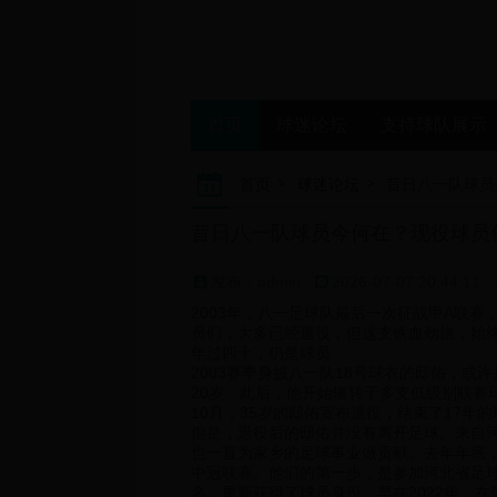
首页
球迷论坛
支持球队展示
首页
球迷论坛
昔日八一队球员
昔日八一队球员今何在？现役球员
发布：admin
2026-07-07 20:44:11
2003年，八一足球队最后一次征战甲A联
员们，大多已经退役，但这支铁血劲旅，始
年过四十，仍是球员
2003赛季身披八一队18号球衣的邸佑，
20岁，此后，他开始辗转于多支低级别联赛
10月，35岁的邸佑宣布退役，结束了17年
但是，退役后的邸佑并没有离开足球。来自
也一直为家乡的足球事业做贡献。去年年底，
中冠联赛。他们的第一步，是参加河北省足
名，重新获得了球员身份。早在2022年，