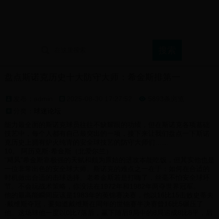
首页
球迷论坛
支持球队展示
球迷文化介绍
盘点斯诺克历史十大防守大师：希金斯排第一
发布：admin
2025-08-30 17:27:52
5893条浏览

分类：
球迷论坛
能力最全面的斯诺克球员往往不缺耀眼的功绩，但在斯诺克各项基础
技艺中，每个人都有自己最突出的一项，接下来让我们盘点一下斯诺
克历史上拥有炉火纯青的安全球技艺的防守大师们……
10。 阿历克斯·希金斯（北爱尔兰）
“飓风”希金斯靠极强的天赋和颇为原始的进攻本能吃饭，但其实他也是
一位非常出色的安全球大师。斯诺克的难点之一在于：如何在合适的
时机做出合适的击球选择。老希金斯若是打嗨了，丝毫不怕安全球环
节。不会玩战术策略，你没法在1972年和1982年两夺世界冠军。
他的最高能瞬间应该是1983年的英锦赛决赛，他以16比15击败史蒂夫
·戴维斯夺冠，要知道戴维斯在同年的世锦赛半决赛曾16比5碾压了
他。这场球他一度以0比7落后，赢下随后9局中的8局追成8比8平，后