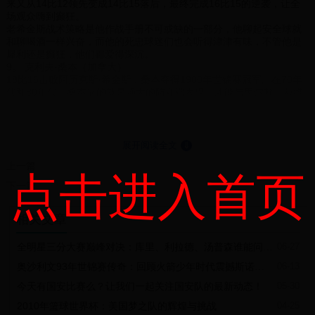
来又从14比12领先变成14比15落后，最终完成16比15的逆袭，让全
场观众嗨到癫狂。
老希金斯战术策略是他作战手册不可或缺的一部分，他聊起安全球就
和聊喝酒一样兴奋，而他的死忠球迷们也会听得津津有味，不管他是
犀利还是癫狂，他们都爱得深沉。
9。 克利夫·桑本（加拿大）
18比16击败阿历克斯·希金斯，桑本夺得1980年世锦赛冠军。在70年
代和80年代，桑本靠的就是强大的防守端表现，才能与里尔顿、戴维
斯、约翰·斯宾塞和特里·格里菲斯等强手并肩。
尽管有人觉得他慢条斯理的风格难以欣赏，加上他慢悠悠的步伐，实
在是有些拖沓，但他是那个时代的产物，他能抓住对手失误留下的机
会，让其付出惨痛的代价。他创造了克鲁斯堡历史上首杆147，还在
展开阅读全文
⇓
1983年、1985年和1986年的温布利会议中心三夺大师赛冠军。
上一篇
8。 尼尔·罗伯逊（澳大利亚）
点击进入首页
17岁那年，罗伯逊止步于1999年世锦赛资格赛的第四轮，而在2010
下一篇
年，他站到克鲁斯堡之巅。“放在当年，没人能预见到未来会有那么一
天，我甚至连一席之地都没有。”罗伯逊说。
相关文章
来自墨尔本的罗伯逊是最优秀的全能选手之一，在2012年、2013年和
2015年还有大师赛冠军入手。他几乎没什么大的弱点，在安全球上也
能应对自如，和用强大的进攻端表现轰趴他的对手一样轻松随意。他
全明星三分大赛巅峰对决：库里、利拉德、汤普森谁能问鼎三分王？
06-27
职业生涯若仅有一个世锦赛冠军，恐怕是个略有遗憾的事。
奥沙利文93年世锦赛传奇：回顾火箭少年时代震撼斯诺克历史的巅峰时刻
06-13
7。 马克·威廉姆斯（威尔士）
就论打单颗球的准度，威廉姆斯可以说是最强者。2000年和2003年两
今天有国安比赛么？让我们一起关注国安队的最新动态！
05-30
次夺得世界冠军后，威廉姆斯以其傲人技术驰骋职业赛多年，职业生
2010年篮球世界杯：美国梦之队的辉煌与挑战
04-25
涯却在2017年前后迎来一波低谷，但之后就是大家喜闻乐见的故事