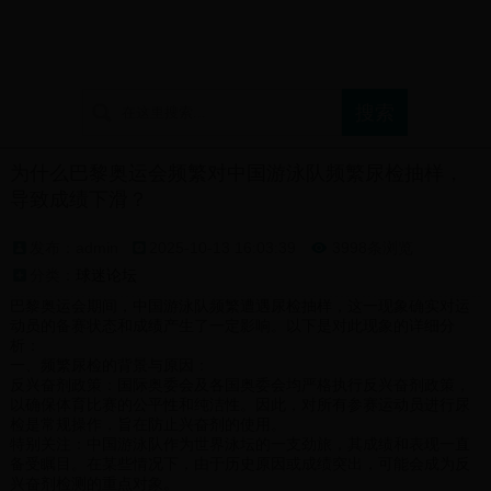
首页
球迷论坛
支持球队展示
球迷文化介绍
为什么巴黎奥运会频繁对中国游泳队频繁尿检抽样，
导致成绩下滑？
发布：admin
2025-10-13 16:03:39
3998条浏览

分类：
球迷论坛
巴黎奥运会期间，中国游泳队频繁遭遇尿检抽样，这一现象确实对运
动员的备赛状态和成绩产生了一定影响。以下是对此现象的详细分
析：
一、频繁尿检的背景与原因：
反兴奋剂政策：国际奥委会及各国奥委会均严格执行反兴奋剂政策，
以确保体育比赛的公平性和纯洁性。因此，对所有参赛运动员进行尿
检是常规操作，旨在防止兴奋剂的使用。
特别关注：中国游泳队作为世界泳坛的一支劲旅，其成绩和表现一直
备受瞩目。在某些情况下，由于历史原因或成绩突出，可能会成为反
兴奋剂检测的重点对象。