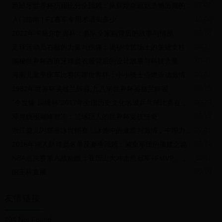
西班牙世界杯历届比分全回顾：从辉煌夺冠到遗憾出局的经典战役
07-07
题，涉及多个方面的因素。然而，通过加强沟通与合作、优化备赛策
略和提升心理素质等措施，中国游泳队完全有能力克服这些困难并取
入门指南 | F1赛车专用术语知多少
10-04
得优异成绩。
用AI搞副业太爽了！月入过万原来如此简单！点击这里，赚钱神器免
2022年卡塔尔世界杯：各队全家福背后的故事与情感
05-18
费用 → 返回搜狐，查看更多
足球运动员右腿的力量与伤痛：揭秘绿茵场上的关键支柱
04-27
揭秘世界杯西班牙球员衣服背后的设计故事与科技含量
05-11
海南儿童平衡车比赛闪耀世界杯：小小骑士点燃运动激情
06-07
1982年世界杯英格兰阵容,九八年世界杯英格兰阵容
08-15
“今世缘·国缘杯”2017年全国历史文化名城乒乓球比赛在扬州开幕！
09-29
邓肯姚明巅峰对决：篮球巨人的世界杯竞技传奇
05-13
浙江健儿闪耀游泳世锦赛：泳池中的速度与激情，中国力量再创辉煌
07-01
2016年湖人队球员名单及赛季回顾：紫金军团的重建之路
05-14
NBA总决赛第六战前瞻：亚历山大冲击总冠军+FMVP，哈利因伤出战存疑
10-11
国王杯直播
09-19
友情链接
404 Not Found