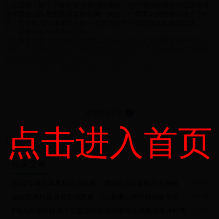
外部因素：除了正常的反兴奋剂检测外，还可能存在其他外部因素导
致中国游泳队受到更频繁的检测。例如，一些国家或组织可能出于政
治、竞争或其他非体育目的，故意增加对中国游泳队的检测频率。
二、频繁尿检对成绩的影响：
打乱备赛节奏：频繁的尿检需要运动员在训练之余花费大量时间配合
检测，这无疑会打乱他们的备赛节奏和训练计划。特别是对于即将参
加比赛的运动员来说，这种干扰可能更加严重。
影响休息和恢复：尿检通常在运动员的休息时间进行，如清晨、午休
和晚上等时段。这些时间段对于运动员来说至关重要，是他们恢复体
力和精神状态的关键时刻。然而，频繁的尿检使得运动员无法得到充
分的休息和恢复，进而影响他们的竞技状态。
心理压力：除了生理上的影响外，频繁的检测还可能给运动员带来心
理压力。他们可能会担心自己是否会被检测出问题，从而影响到比赛
展开阅读全文
⇓
时的表现和自信心。
上一篇
点击进入首页
三、应对措施与未来展望：
加强沟通与合作：中国游泳队应与国际奥委会、反兴奋剂机构等保持
下一篇
密切沟通与合作，共同维护体育比赛的公平性和纯洁性。同时，也可
以就检测频率等问题提出合理建议。
相关文章
优化备赛策略：针对频繁的检测，中国游泳队可以优化备赛策略，合
理安排训练时间和休息时间，确保运动员在比赛前能够保持最佳状
态。
2022卡塔尔世界杯商品热潮：球迷经济背后的商业密码
05-08
提升心理素质：运动员需要具备良好的心理素质来应对各种挑战和压
揭秘世界杯直播背后的黑幕：CC直播比赛开挂现象引发热议
04-30
力。中国游泳队可以通过心理辅导和训练等方式提升运动员的心理素
质，帮助他们更好地应对频繁的检测和比赛压力。
FM几月份出球员？揭秘足球经理新赛季球员数据发布时间
05-02
总之，巴黎奥运会期间中国游泳队频繁遭遇尿检抽样是一个复杂的问