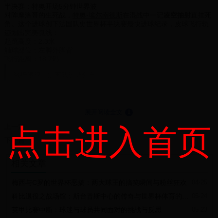
半决赛：特奥开场5分钟世界波
对阵摩洛哥的生死战，
特奥·埃尔南德斯
在混战中一记
凌空抽射
直挂死
角。这个进球创下法国队史世界杯半决赛最快进球纪录，皮球飞行轨
迹划出完美弧线：
起跳高度：2.3米
触球部位：左脚外脚背
飞行距离：18.7码
数据透视：法国队进球分布
球员
进球数
平均射门距离
姆巴佩
14.2码
8
吉鲁
8.5码
4
展开阅读全文
⇓
决赛帽子戏法：姆巴佩三度救主
上一篇
点击进入首页
与阿根廷的巅峰对决中，
姆巴佩
先在
第80分钟
罚入点球，又在
第81分
钟
完成一记教科书般的
凌空抽射
。加时赛第118分钟，他再次站上点球
下一篇
点冷静施射，成为1966年后首位世界杯决赛戴帽的球员。
相关文章
（本文数据统计截至2022年12月18日，所有进球视频可通过FIFA官方
APP观看高清回放）
梅西与C罗的世界杯恶搞：两大球王的搞笑瞬间与粉丝狂欢
04-25
科比退役之战场馆：斯台普斯中心的传奇与世界杯体育的激情碰撞
05-24
英甲比赛中断：球迷与球员共同面对的挑战与反思
05-23