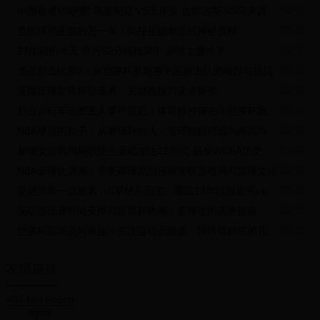
来源：无锡日报
中国香港VS伊朗 乌兹别克 VS土库曼 吉尔吉斯 VS马来西亚 约旦VS塔吉克斯
11-26
记者：王怡荻 张庭赫
摄影：朱吉鹏
鲁能球员崔鹏的另一半：揭秘崔鹏老婆的神秘资料
07-03
编辑：彭歆玥
27年前的今天 乔丹52分隔扣莫宁 表情太魔性了
10-06
海量资讯、精准解读，尽在新浪财经APP
奥运射击比赛2：从世界杯赛场看中国射击队的崛起与挑战
05-10
美国足球世界杯预选赛：关键战役与未来展望
05-09
邢台自行车比赛丢人事件反思：体育精神何在？世界杯激情下的本土赛事尴尬
05-16
NBA球员的鞋子：从赛场到街头，篮球鞋如何成为潮流与文化符号
06-09
新疆女篮武桐桐职业生涯助攻达1135次 跻身WCBA历史第八
01-04
NBA全球化浪潮：非美籍球员如何改变联盟格局与篮球文化
06-09
莫德里奇一战成名，C罗绝杀旧主，重温13年欧冠皇马vs曼联 #莫德里奇 #皇马 #C罗 #欧冠 #足
08-28
美职篮比赛时间安排与世界杯热潮：篮球迷的观赛指南
06-29
世界杯运动员与癌症：关注运动员健康，探讨得癌症的几率与防护措施
05-27
友情链接
404 Not Found
nginx