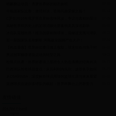
胡麟鹏运动员：逐梦世界杯的励志旅程
07-20
今晚国家队比赛：激情对决，谁将问鼎荣耀之巅？
05-14
C罗在2018年俄罗斯世界杯假摔风波：争议与真相的探讨
07-09
揭秘世界杯历史上的足球消极比赛案例及其深远影响
05-05
冰岛队震撼世界！维京战鼓响彻球场，揭秘这支黑马球队的逆袭之路
06-11
新一期国家队名单解析 河南建业国脚产出大户！
07-24
【热血暑假】世界杯比赛日撞上假期，球迷狂欢与亲子时光如何兼得？
06-05
奥运冠军畅谈退役运动员转型之路
09-11
枪骑兵比赛：世界杯赛场上那些令人热血沸腾的经典对决与战术解析
06-27
巴西球队传奇球员盘点：从贝利到内马尔，这些名字如何书写足球历史
06-22
从CBA到NBA：深度解析球员周琦的篮球生涯与未来展望
05-10
亚洲球员在波尔多球队的崛起：世界杯舞台上的新势力
05-22
友情链接
404 Not Found
nginx