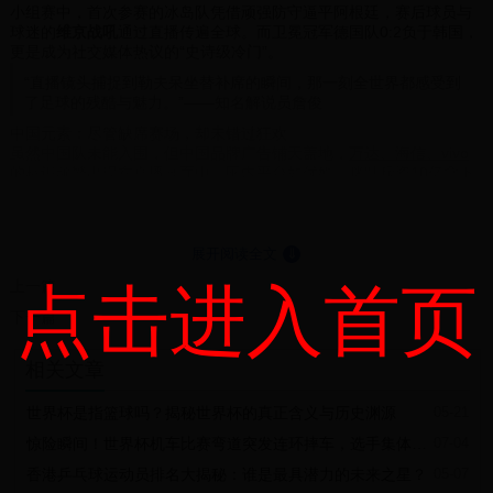
小组赛中，首次参赛的冰岛队凭借顽强防守逼平阿根廷，赛后球员与
球迷的
维京战吼
通过直播传遍全球。而卫冕冠军德国队0:2负于韩国，
更是成为社交媒体热议的“史诗级冷门”。
“直播镜头捕捉到勒夫呆坐替补席的瞬间，那一刻全世界都感受到
了足球的残酷与魅力。”——知名解说员詹俊
中国元素：尽管缺席赛场，却未错过狂欢
虽然中国队未能入围，但中国品牌广告铺天盖地，
万达、海信、vivo
的标识频繁出现在直播画面中。国内平台如优酷、咪咕斥资10亿拿下
转播权，推出“免流量看世界杯”活动，单场直播观看人数峰值突破1.8
亿。
争议与感动：VAR技术与人性的光辉
本届世界杯首次引入VAR技术，葡萄牙对阵伊朗的点球判罚引发巨大
展开阅读全文
⇓
争议。但更多时候，直播镜头记录下温情画面——日本球迷赛后主动
上一篇
点击进入首页
清理看台，哥伦比亚球员跪地安慰失误门将……这些瞬间让足球超越
了胜负。
下一篇
四年过去，俄罗斯世界杯的激情仍令人回味。当2022年卡塔尔世界杯
来临，我们依然会记得：那个夏天，足球如何通过
直播
连接了整个世
相关文章
界。
世界杯是指篮球吗？揭秘世界杯的真正含义与历史渊源
05-21
惊险瞬间！世界杯机车比赛弯道突发连环摔车，选手集体上演"多米诺骨牌"倒地
07-04
香港乒乓球运动员排名大揭秘：谁是最具潜力的未来之星？
05-07