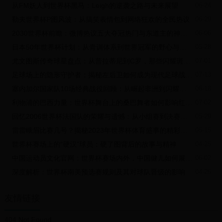
从FM妖人到世界杯黑马：Leigh的逆袭之路与未来展望
06-24
勒夫世界杯P图风波：从搞笑表情包到网络狂欢的全民热议
06-29
2030世界杯前瞻：微博热议五大夺冠热门与东道主的神秘面纱
06-06
日本50年世界杯计划：从青训体系到世界冠军的野心与挑战
05-28
尤文图斯传奇球星盘点：从普拉蒂尼到C罗，那些闪耀斑马军团历史的巨星
07-01
足球场上的隐形守护者：揭秘左后卫如何成为现代足球战术的核心角色
07-13
塞内加尔国家队10场经典战役回顾：从崛起非洲到闪耀世界杯舞台
06-18
利物浦的巴西力量：世界杯舞台上的桑巴舞者如何影响红军未来
07-02
回忆2006世界杯法国队的荣耀与遗憾：从小组赛到决赛的每一步
05-29
雷雷峨眉比赛几号？揭秘2023年世界杯体育盛事的精彩对决
05-15
世界杯赛场上的“硬汉”球员：硬了图背后的故事与精神
04-25
中国运动员文化官网：世界杯赛场内外，中国健儿如何展现文化自信与体育精神
06-02
深度解析：世界杯南美预选赛规则及其对球队晋级的影响
04-26
友情链接
404 Not Found