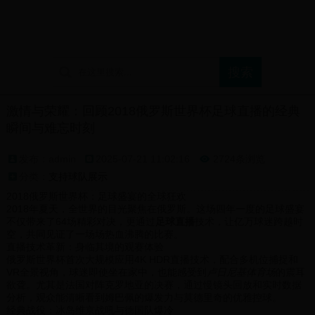
首页
球迷论坛
支持球队展示
球迷文化介绍
激情与荣耀：回顾2018俄罗斯世界杯足球直播的经典
瞬间与难忘时刻
发布：admin
2025-07-21 11:02:16
2724条浏览

分类：
支持球队展示
2018俄罗斯世界杯：足球盛宴的全球狂欢
2018年夏天，全世界的目光聚焦在俄罗斯。这场四年一度的足球盛宴
不仅带来了64场精彩对决，更通过
足球直播
技术，让亿万球迷跨越时
空，共同见证了一场场热血沸腾的比赛。
直播技术革新：身临其境的观赛体验
俄罗斯世界杯首次大规模应用4K HDR直播技术，配合多机位捕捉和
VR全景视角，球迷即使坐在家中，也能感受到
卢日尼基体育场
的震耳
欲聋。尤其是法国对阵克罗地亚的决赛，通过慢镜头回放和实时数据
分析，观众能清晰看到姆巴佩的爆发力与莫德里奇的优雅控球。
经典战役：冰岛维京战吼与德国队爆冷