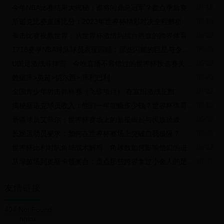
今年NBA比赛结果大揭秘：谁将问鼎总冠军？盘点季后赛黑马与豪门对决
07-16
斯诺克比赛直播比分：2023年世界杯精彩对决全程解析
05-13
拳击比赛视频世界：从世界杯激情到擂台热血的跨界体育魅力
06-28
1718赛季NBA球队球员表现回顾：那些闪耀的巨星与令人难忘的瞬间
06-03
U国足激战菲律宾：今晚直播不容错过的世界杯预选赛关键对决
05-28
数据库>英超>切尔西> 库利巴利
08-20
全国青少年射击锦标赛（飞碟项目） 在宜阳激战正酣
07-22
揭秘斯诺克球员收入：他们一年能赚多少钱？世界杯体育之外的另类财富
05-12
新疆球员艾菲尔：世界杯赛场上的新星崛起与民族骄傲
05-05
长跑运动员要求：如何在世界杯赛场上突破自我极限？
05-05
世界杯比利时队角球战术解析：角球数如何影响他们的进攻效率？
06-23
从绿茵场到奥斯卡领奖台：盘点那些跨界拿过小金人的足球传奇
07-11
友情链接
404 Not Found
nginx