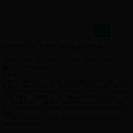
首页
球迷论坛
支持球队展示
球迷文化介绍
03月29日 中超 天津津门虎vs青岛海牛直播
发布：admin
2025-08-31 05:08:49
4813条浏览

分类：
支持球队展示
直播介绍
北京时间 2025-03-29 15:30:00，24VS直播为您提供 天津津门虎vs青
岛海牛 的赛事在线视频直播，喜欢 天津津门虎vs青岛海牛 比赛的球
迷可以在本页面通过高清无插件信号在线观看 天津津门虎vs青岛海牛
比赛比分直播。比赛结束后，您可以继续通过本站查看即时的「 天津
津门虎vs青岛海牛 」录像回放、全场视频集锦以及全场战报。也可以
通过24VS直播查看更多 天津津门虎vs青岛海牛 赛事的近期以及历史
直播回放。
24VS体育所有直播信号均由用户收集或从搜索引擎搜索整理获得，并
链接到其他网站播放。