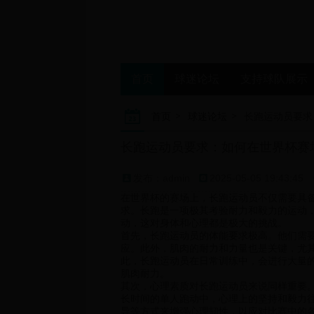
首页
球迷论坛
支持球队展示
首页
球迷论坛
长跑运动员要求
长跑运动员要求：如何在世界杯赛
发布：admin
2025-05-05 19:43:45
在世界杯的赛场上，长跑运动员不仅需要具
求。长跑是一项极其考验耐力和毅力的运动
动，这对身体和心理都是极大的挑战。
首先，长跑运动员的体能要求极高。他们需
应。此外，肌肉的耐力和力量也是关键，尤
此，长跑运动员在日常训练中，会进行大量
肌肉耐力。
其次，心理素质对长跑运动员来说同样重要
长时间的单人跑动中，心理上的坚持和毅力
导等方式来增强心理韧性，以应对比赛中的