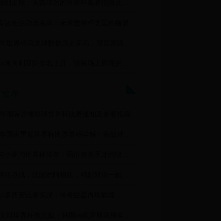
从篮球到足球：火箭球迷的世界杯观赛指南及赛程安排
青运会运动员名单：未来世界杯之星的摇篮
2022年世界杯乌龙球数创历史新高，背后原因令人深思
世界杯澳大利亚队排名上升，绿茵场上展现拼搏精神
新发布
23年国际沙滩排球世界杯比赛通知及参赛指南
2023年国家男篮世界杯比赛赛程详解：备战计划与关键战役展望
梅西与小罗的世界杯传奇：两位南美天才的绿茵荣耀与传承
世界杯焦点战：法国对阿根廷，精彩对决一触即发
罗纳尔多西安比赛实况：传奇巨星再现辉煌，现场球迷狂热欢呼
2023女排世界杯焦点战：韩国vs俄罗斯直播实况与深度解析