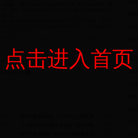
至关重要。正确的跑姿可以减少能量消耗，提高跑步效率，而
体力。因此，长跑运动员在日常训练中，会不断调整和优化自
揭秘
最佳状态。
一环。运动员需要根据比赛的具体情况，如赛道地形、对手实
的赛道上，运动员可能会选择保持匀速跑动，而在有坡度的赛
不同的地形挑战。
综合体能、心理、技术和战术等多方面的要求，才能在激烈的
的成绩。
点击进入首页
最
20
展开阅读全文
⇓
04-24
法甲马赛新星崛起：小妖球员闪耀世界杯舞台，未来可期！
05-05
05-03
八一队球员许钟豪工资揭秘：篮球明星的薪酬与职业生涯
05-02
04-29
世界杯奖金揭秘：球员们究竟能赚多少钱？
05-05