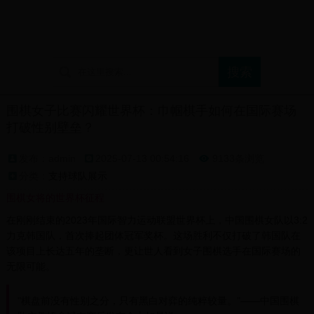
首页
球迷论坛
支持球队展示
球迷文化介绍
围棋女子比赛闪耀世界杯：巾帼棋手如何在国际赛场
打破性别壁垒？
发布：admin
2025-07-13 00:54:16
9133条浏览

分类：
支持球队展示
围棋女将的世界杯征程
在刚刚结束的2023年国际智力运动联盟世界杯上，中国围棋女队以3:2
力克韩国队，首次捧起团体冠军奖杯。这场胜利不仅打破了韩国队在
该项目上长达五年的垄断，更让世人看到女子围棋选手在国际赛场的
无限可能。
"棋盘前没有性别之分，只有黑白对弈的纯粹较量。"——中国围棋