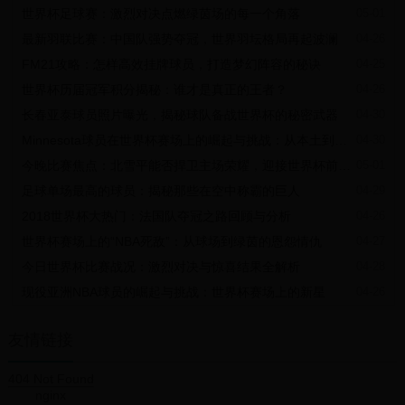
世界杯足球赛：激烈对决点燃绿茵场的每一个角落
05-01
最新羽联比赛：中国队强势夺冠，世界羽坛格局再起波澜
04-26
FM21攻略：怎样高效挂牌球员，打造梦幻阵容的秘诀
04-25
世界杯历届冠军积分揭秘：谁才是真正的王者？
04-26
长春亚泰球员照片曝光，揭秘球队备战世界杯的秘密武器
04-30
Minnesota球员在世界杯赛场上的崛起与挑战：从本土到全球的足球梦想
04-30
今晚比赛焦点：北雪平能否捍卫主场荣耀，迎接世界杯前的最后挑战
05-01
足球单场最高的球员：揭秘那些在空中称霸的巨人
04-29
2018世界杯大热门：法国队夺冠之路回顾与分析
04-26
世界杯赛场上的“NBA死敌”：从球场到绿茵的恩怨情仇
04-27
今日世界杯比赛战况：激烈对决与惊喜结果全解析
04-28
现役亚洲NBA球员的崛起与挑战：世界杯赛场上的新星
04-26
友情链接
404 Not Found
nginx