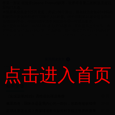
界第一吉诺·提提库(Jeeno Thitikul)缺席，世界排名第二的科达正是冠
军热门人选。
本场赛事总奖金325万美元，共设108个席位，将在球道全长6349码的
鹈鹕高尔夫俱乐部进行72洞个人比杆赛。由于同期第15届全运会高尔
夫项目的举办，中国内地军团本周仅殷小雯一位球员参赛。
殷小雯今年20岁，自2023年进入LPGA赛场，至今是第三个年头。本
赛季她参加13场LPGA比赛，6场晋级，最佳战绩是别克LPGA锦标赛
的并列第18名。目前，殷小雯排在LPGA赛季积分榜列第128位，也有
机会在本周打出好成绩，争取LPGA 2026赛季的参赛全卡。“这是我第
三年来到鹈鹕高尔夫俱乐部，对球场比较熟悉，希望能发挥出自己的
水平！”殷小雯表示这个球场需要一些策略，而自己进入LPGA的第三
年，在这方面积累一些经验。
当地时间本周四上午11点15分，殷小雯将正式开球。希望她抓住本周
展开阅读全文
⇓
机会，在赛季积分榜上得到攀升。
上一篇
点击进入首页
22岁的美籍华裔球员张斯洋也将参赛。本赛季，她备受伤病困扰，最
近一场比赛还是9月的克罗格皇后城锦标赛。当时她未能晋级。目前，
下一篇
张斯洋收获30.9万美元奖金，本赛季排名第87位，最佳战绩是FM锦标
赛的并列第五名。2024年，张斯洋在LPGA 安妮卡盖布里奇赛进入了
相关文章
前五名。期待张斯洋本周的表现。返回搜狐，查看更多
《实况足球2015》高性价比球员推荐
08-25
佩里西奇：国米永远是我内心的一部分，苏西奇能获得球迷们的喜爱
12-28
足球比赛怎么买？资深球迷教你如何科学投注世界杯赛事
07-20