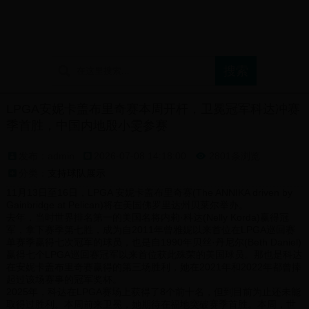
首页
球迷论坛
支持球队展示
球迷文化介绍
LPGA安妮卡盖布里奇赛本周开杆，卫冕冠军科达冲赛
季首胜，中国内地殷小雯参赛
发布：admin
2026-07-08 14:18:00
2801条浏览

分类：
支持球队展示
11月13日至16日，LPGA 安妮卡盖布里奇赛(The ANNIKA driven by
Gainbridge at Pelican)将在美国佛罗里达州贝莱尔举办。
去年，当时世界排名第一的美国名将内莉·科达(Nelly Korda)赢得冠
军，拿下赛季第七胜，成为自2011年曾雅妮以来首位在LPGA巡回赛
单赛季赢得七次冠军的球员，也是自1990年贝丝·丹尼尔(Beth Daniel)
赢得七个LPGA巡回赛冠军以来首位获此殊荣的美国球员。那也是科达
在安妮卡盖布里奇赛赢得的第三场胜利，她在2021年和2022年都曾捧
起过该场赛事的冠军奖杯。
2025年，科达在LPGA赛场上获得了8个前十名，但到目前为止还未能
取得过胜利。本周前来卫冕，她期待在福地突破赛季首胜。本周，世