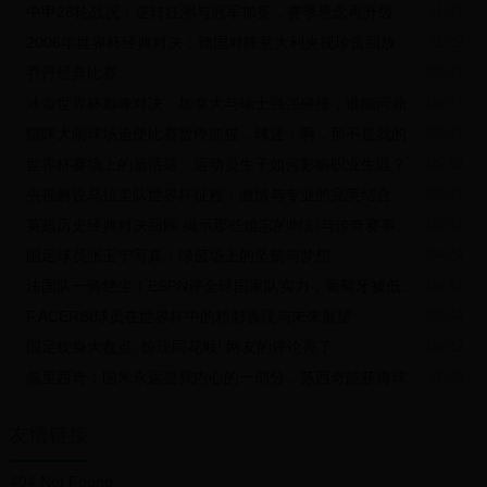
中甲28轮战况：逆转狂潮与冠军加冕，赛季悬念再升级
11-21
2006年世界杯经典对决：德国对阵意大利央视珍贵回放
11-29
乔丹经典比赛
02-07
冰壶世界杯巅峰对决：加拿大与瑞士强强碰撞，谁能问鼎冠军宝座？
06-27
猫咪大闹球场迫使比赛暂停抓猫…球迷：啊，那不是我的猫吗！
08-07
世界杯赛场上的新话题：运动员生子如何影响职业生涯？
05-12
央视解说乌拉圭队世界杯征程：激情与专业的完美结合
05-21
英超历史经典对决回顾 揭示那些难忘的时刻与传奇赛事
02-07
国足球员张玉宁写真：绿茵场上的坚韧与梦想
04-24
法国队一骑绝尘！ESPN评全球国家队实力，葡萄牙被低估，阿根廷值得关注
09-17
F.ACERBI球员在世界杯中的精彩表现与未来展望
05-04
国足纹身大盘点: 惊现同花顺! 网友的评论亮了
09-22
佩里西奇：国米永远是我内心的一部分，苏西奇能获得球迷们的喜爱
12-28
友情链接
404 Not Found