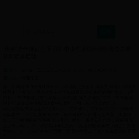
首页
球迷论坛
支持球队展示
球迷文化介绍
“班赛”少年绿茵竞逐 深圳中小学足球班级联赛总决赛
暨新赛季启动
发布：admin
2025-12-02 09:43:05
3080条浏览

分类：
球迷论坛
深圳新闻网2025年9月28日讯（深圳特区报记者 姚卓文 郑铭）深圳湾
体育中心“春茧”主场首次为中小学班级足球赛搭建起荣耀的舞台。9月
27日，2025年深圳市中小学足球班级联赛总决赛暨2025—2026学年
联赛启动仪式在深圳湾体育中心举行。副市长张华出席活动。
本次赛事共有来自全市32所小学、15所初中、9所高中的56个班级代
表队参赛。经过初赛和淘汰赛，最终有6支队伍进入总决赛。比赛现
场，三个组别的精彩赛事同步进行。经过一番激烈的角逐，最终宝安
区沙溪小学六（5）班获得小学组冠军，南山外国语学校（集团）文华
学校八（1）班获得初中组冠军，观澜中学高二（20）班获得高中组冠
军。