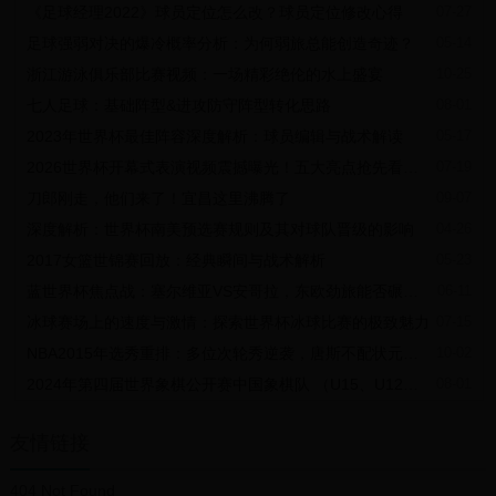
《足球经理2022》球员定位怎么改？球员定位修改心得
07-27
足球强弱对决的爆冷概率分析：为何弱旅总能创造奇迹？
05-14
浙江游泳俱乐部比赛视频：一场精彩绝伦的水上盛宴
10-25
七人足球：基础阵型&进攻防守阵型转化思路
08-01
2023年世界杯最佳阵容深度解析：球员编辑与战术解读
05-17
2026世界杯开幕式表演视频震撼曝光！五大亮点抢先看，球迷直呼太惊艳
07-19
刀郎刚走，他们来了！宜昌这里沸腾了
09-07
深度解析：世界杯南美预选赛规则及其对球队晋级的影响
04-26
2017女篮世锦赛回放：经典瞬间与战术解析
05-23
蓝世界杯焦点战：塞尔维亚VS安哥拉，东欧劲旅能否碾压非洲黑马？
06-11
冰球赛场上的速度与激情：探索世界杯冰球比赛的极致魅力
07-15
NBA2015年选秀重排：多位次轮秀逆袭，唐斯不配状元，勇士捡大漏
10-02
2024年第四届世界象棋公开赛中国象棋队 （U15、U12）选拔赛顺利举行
08-01
友情链接
404 Not Found