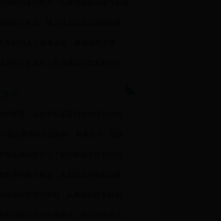
与瑞典的激烈对决：比赛地点的选择与影响
世界杯新规引热议：场上球员出血必须强制换人，是保护还是争议？
德国世界杯23人大名单公布：老将新星齐聚，冲击冠军之路
NBA球员照片库滋马：从篮球场到世界杯的跨界传奇
新发布
卡鲁伊科斯塔：从世界杯新星到传奇球员的蜕变之路
2018中超比赛赛程全面解析：赛事安排、球队表现与球迷期待
世锦赛报名成绩是什么？如何解读并提升你的参赛机会
喀麦隆世界杯假球风波：真相背后的利益纠葛与足球信仰的考验
深入解析布拉切球员资料：从青训到世界杯的传奇之路
从世界杯冠军球员到中超赛场：他们的传奇与挑战