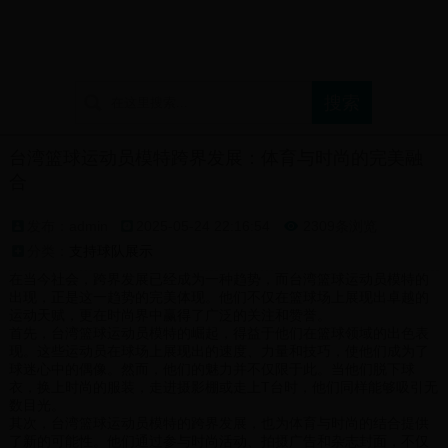
首页
球迷论坛
支持球队展示
球迷文化介绍
台湾篮球运动员模特跨界发展：体育与时尚的完美融
合
发布：admin
2025-05-24 22:16:54
2309条浏览

分类：
支持球队展示
在当今社会，跨界发展已经成为一种趋势，而台湾篮球运动员模特的
出现，正是这一趋势的完美体现。他们不仅在篮球场上展现出卓越的
运动天赋，更在时尚界中赢得了广泛的关注和赞誉。
首先，台湾篮球运动员模特的崛起，得益于他们在篮球领域的出色表
现。这些运动员在球场上展现出的速度、力量和技巧，使他们成为了
球迷心中的偶像。然而，他们的魅力并不仅限于此。当他们脱下球
衣，换上时尚的服装，走进摄影棚或走上T台时，他们同样能够吸引无
数目光。
其次，台湾篮球运动员模特的跨界发展，也为体育与时尚的结合提供
了新的可能性。他们通过参与时尚活动、拍摄广告和杂志封面，不仅