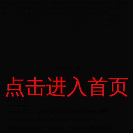
提升了自己的知名度，也为体育产业带来了更多的商业机会。这种跨
界合作，不仅丰富了体育产业的内涵，也为时尚界注入了新的活力。
此外，台湾篮球运动员模特的成功，也为其他运动员提供了借鉴。他
们证明了，运动员不仅仅可以在赛场上取得成功，也可以在时尚界中
找到自己的位置。这种多元化的职业发展路径，为运动员提供了更多
的选择，也让他们在职业生涯中获得了更多的满足感。
总之，台湾篮球运动员模特的跨界发展，是体育与时尚完美融合的典
范。他们不仅在篮球场上展现了卓越的运动天赋，更在时尚界中赢得
了广泛的关注和赞誉。他们的成功，不仅为体育产业带来了新的机
遇，也为时尚界注入了新的活力。未来，我们期待看到更多运动员在
跨界发展中取得更大的成就。
展开阅读全文
⇓
上一篇
点击进入首页
下一篇
相关文章
康纳·麦格雷戈：从MMA笼斗到世界杯足球场的跨界挑战
04-24
2019场地单车世锦赛：速度与激情的巅峰对决
05-16
世界杯赛场混乱频发：烟花扰赛、球迷冲突与安保漏洞背后的反思
05-04