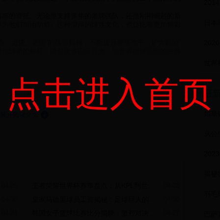
20
情感的寄托。无论是支持多年的老牌强队，还是刚刚崛起的新
声为他们加油助威。这种深厚的球迷文化，也让比赛更加精彩
高、更快、更强”的体育精神，不断提升赛事水平，扩大影响
国排球界的标杆，吸引更多国际目光，为世界排球运动的发展
点击进入首页
最
展开阅读全文
⇓
04-26
王者荣耀世界杯赛事盘点：从KPL到世界赛，谁才是真正的电竞王者？
04-28
04-30
皇家马德里球员工资揭秘：足球巨人的财务策略与市场竞争力
04-30
04-24
韩国女子篮球比赛比分揭晓：激烈对决背后的故事与战术分析
04-27