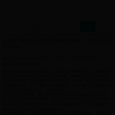
首页
球迷论坛
支持球队展示
球迷文化介绍
尼克斯底薪签下乱战高手和前最佳第6人，冲击总冠军
再度崛起
发布：admin
2025-12-19 21:51:40
2928条浏览

分类：
支持球队展示
保留核心球员布伦森的情况下，尼克斯引进了阿努诺比、布里奇斯和
唐斯三名首发球员，加上哈特的全能表现，使得球队在上个赛季常规
赛中取得了51胜31负的战绩，位列东部第三。然而，他们在季后赛中
2:4不敌步行者，错失了挑战总冠军的机会。尽管如此，尼克斯展现出
了可以在东部称霸的潜力，成为夺冠热门。
从管理层的角度来看，我们需要清楚地认识到尼克斯输掉比赛的原
因。在与步行者的东部决赛中，尼克斯核心球员表现出色，但替补球
员的发挥却不稳定。麦克布莱德虽是一名角色球员，但与超级第六人
相距甚远，这是管理层必须重视的问题。
在今年休赛期，尼克斯管理层果断行动，解雇主帅锡伯杜，并对阵容