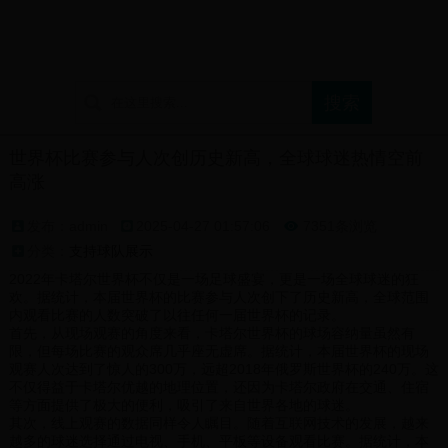
首页
球迷论坛
支持球队展示
球迷文化介绍
世界杯比赛参与人次创历史新高，全球球迷热情空前
高涨
发布：admin
2025-04-27 01:57:06
7351条浏览

分类：
支持球队展示
2022年卡塔尔世界杯不仅是一场足球盛宴，更是一场全球球迷的狂
欢。据统计，本届世界杯的比赛参与人次创下了历史新高，全球范围
内观看比赛的人数突破了以往任何一届世界杯的记录。
首先，从现场观赛的角度来看，卡塔尔世界杯的球场容纳量虽然有
限，但每场比赛的观众席几乎座无虚席。据统计，本届世界杯的现场
观赛人次达到了惊人的300万，远超2018年俄罗斯世界杯的240万。这
不仅得益于卡塔尔优越的地理位置，还因为卡塔尔政府在交通、住宿
等方面提供了极大的便利，吸引了来自世界各地的球迷。
其次，线上观赛的数据同样令人瞩目。随着互联网技术的发展，越来
越多的球迷选择通过电视、手机、平板等设备观看比赛。据统计，本