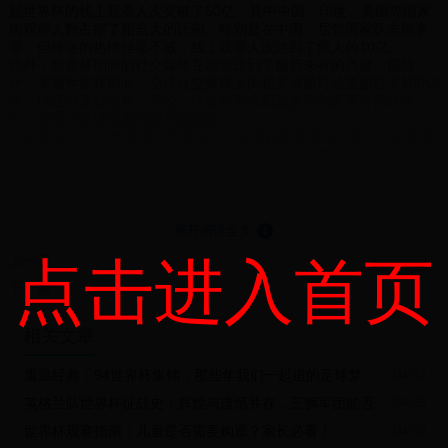
届世界杯的线上观赛人次突破了50亿，其中中国、印度、美国等国家
的观赛人数占据了相当大的比例。特别是在中国，尽管国家队未能参
赛，但球迷的热情丝毫不减，线上观赛人次达到了惊人的10亿。
此外，世界杯期间的社交媒体互动也达到了前所未有的高度。据统
计，本届世界杯期间，全球社交媒体上的相关话题讨论量超过了100亿
次，球迷们通过点赞、评论、转发等方式积极参与到世界杯的讨论
中，形成了全球范围内的互动热潮。
总的来说，2022年卡塔尔世界杯不仅在竞技层面展现了高水平的足球
比赛，更在比赛参与人次上创下了新的记录。无论是现场观赛、线上
观赛还是社交媒体互动，全球球迷的热情都空前高涨，充分展现了世
界杯作为全球顶级体育赛事的巨大影响力。
展开阅读全文
⇓
上一篇
点击进入首页
下一篇
相关文章
重温经典：94世界杯集锦，那些年我们一起追的足球梦
04-24
英格兰队世界杯征战史：辉煌与遗憾并存，三狮军团能否再创佳绩？
04-25
世界杯观赛指南：儿童是否需要购票？家长必看！
04-26