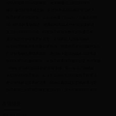
NBA外籍球员MVP的崛起：世界杯赛场上的篮球传奇
04-26
保罗-迪巴拉世界杯之旅：从替补奇兵到阿根廷夺冠的关键先生
04-25
世界杯赛场突发状况：运动员中暑了怎么办？急救措施与预防指南
04-25
2018世界杯全场回访：经典瞬间与战术分析的深度解读
04-26
里皮如何与球员沟通：揭秘世界杯冠军教练的沟通艺术
04-25
克罗地亚传奇球员意外离世，足球界陷入悲痛与缅怀
04-25
日本地震导致世界杯预选赛取消，球迷与球员共同面对困境
04-26
广厦对首钢比赛结果揭晓：激烈对决背后的战术与球员表现分析
04-25
田径比赛中的激情瞬间：从世界杯看体育摄影的艺术与震撼
04-25
1958年世界杯法国队的辉煌与遗憾：那一年高卢雄鸡如何惊艳世界
04-25
从伯纳乌到世界舞台：近几年皇马出走球员在世界杯赛场上大放异彩
04-24
詹俊激情解说世界杯直播：揭秘经典战役背后的故事与数据分析
04-25
世界杯荷兰对阵韩国精彩视频回顾：战术分析与球员表现
04-25
友情链接
404 Not Found