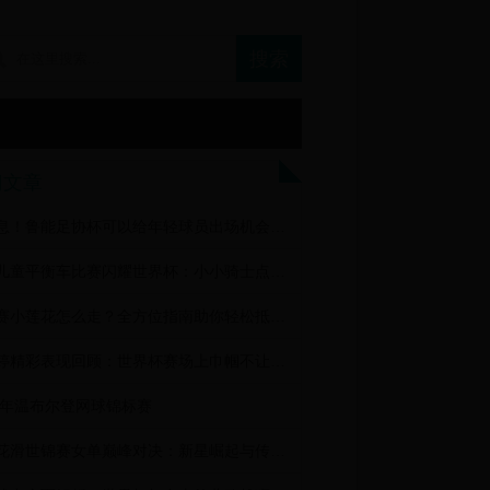
门文章
好消息！鲁能足协杯可以给年轻球员出场机会，6位小将有望首发
海南儿童平衡车比赛闪耀世界杯：小小骑士点燃运动激情
世锦赛小莲花怎么走？全方位指南助你轻松抵达赛场
潘晓婷精彩表现回顾：世界杯赛场上巾帼不让须眉
17年温布尔登网球锦标赛
日本花滑世锦赛女单巅峰对决：新星崛起与传奇延续的冰上盛宴