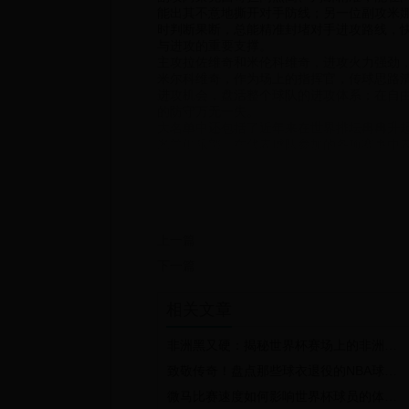
能出其不意地撕开对手防线；另一位副攻米
时判断果断，总能精准封堵对手进攻路线，
与进攻的重要支撑。
主攻拉佐维奇和米伦科维奇，进攻火力强劲
米尔科维奇，作为场上的指挥官，传球思路
进攻机会，盘活整个球队的进攻体系；在自
的防守万无一失。
大名单中还包括了近年来在世界排坛冉冉升起
米兰俱乐部，在代表球队参加的各项赛事中表
21岁的主攻乌泽拉茨已成功接班米哈伊洛维
上一篇
下一篇
相关文章
非洲黑又硬：揭秘世界杯赛场上的非洲力量与激情
致敬传奇！盘点那些球衣退役的NBA球员及其背后的感人故事
微马比赛速度如何影响世界杯球员的体能储备与赛场表现？