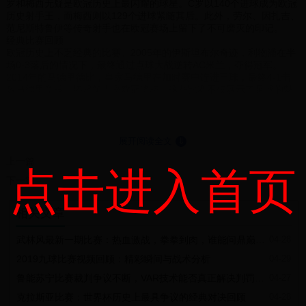
罗和梅西无疑是欧冠历史上最闪耀的球星。C罗以140个进球成为欧冠
历史射手王，而梅西则以129个进球紧随其后。此外，劳尔、因扎吉、
范尼斯特鲁伊等传奇射手也在欧冠赛场上留下了不可磨灭的印记。
经典比赛回顾
欧冠历史上不乏经典的比赛。2005年的伊斯坦布尔奇迹，利物浦在半
场0-3落后的情况下，最终通过点球大战逆转AC米兰，夺得冠军。
2014年的马德里德比，皇家马德里在加时赛中连进三球，最终4-1击
败马德里竞技，捧起第十座欧冠奖杯。这些比赛不仅展示了足球的魅
力，也成为了球迷们心中永恒的记忆。
未来展望
随着足球运动的不断发展，欧冠赛事也在不断革新。2024年，欧冠将
扩军至36支球队，赛制也将有所调整。未来的欧冠赛场，必将涌现出
展开阅读全文
⇓
更多精彩的比赛和传奇的球员，继续书写欧洲足球的辉煌篇章。
上一篇
欧冠比赛记录不仅是一段段历史的见证，更是无数球迷心中永恒的回
点击进入首页
忆。无论是球队的辉煌，还是球员的传奇，都将在欧冠的历史长河中
下一篇
永远闪耀。
相关文章
武林风最新一期比赛：热血激战，拳拳到肉，谁能问鼎巅峰？
04-28
2019九球比赛视频回顾：精彩瞬间与战术分析
04-29
鲁能苏宁比赛裁判争议不断，VAR技术能否真正解决判罚难题？
04-27
克拉斯亚比赛：世界杯历史上最具争议的经典对决回顾
04-28