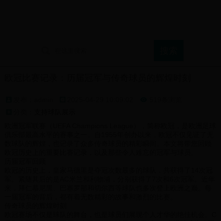
首页
球迷论坛
支持球队展示
球迷文化介绍
欧冠比赛记录：历届冠军与传奇球员的辉煌时刻
发布：admin
2025-04-29 10:09:02
519条浏览

分类：
支持球队展示
欧洲冠军联赛（UEFA Champions League），简称欧冠，是欧洲足球
俱乐部最高水平的赛事之一。自1955年创办以来，欧冠不仅见证了无
数球队的辉煌，也记录了众多传奇球员的精彩瞬间。本文将带您回顾
欧冠历史上的重要比赛记录，以及那些令人难忘的冠军与球员。
历届冠军回顾
欧冠的历史上，皇家马德里是夺冠次数最多的球队，共获得了14次冠
军。紧随其后的是AC米兰和利物浦，分别获得了7次和6次冠军。近年
来，拜仁慕尼黑、巴塞罗那和切尔西等球队也多次登上欧洲之巅。每
一届冠军的背后，都有着无数精彩的故事和激烈的比赛。
传奇球员的辉煌时刻
欧冠赛场不仅是球队的舞台，也是球员们展现个人才华的绝佳机会。C