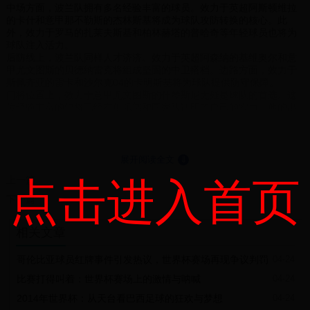
中场方面，波兰队拥有多名经验丰富的球员。效力于英超阿斯顿维拉
的卡什和意甲那不勒斯的杰林斯基将成为球队攻防转换的核心。此
外，效力于罗马的扎莱夫斯基和柏林赫塔的普哈奇等年轻球员也将为
球队注入活力。
后防线上，波兰队同样人才济济。效力于英超阿森纳的基维奥尔和意
甲尤文图斯的贝德纳雷克将组成坚固的中卫搭档。边路方面，效力于
斯佩齐亚的雷卡和沙尔克04的卡明斯基将为球队提供防守保障。
门将位置上，效力于意甲尤文图斯的什琴斯尼无疑是球队的首选。这
位经验丰富的门将已经在俱乐部和国家队证明了自己的实力，他的出
色发挥将是波兰队取得好成绩的关键。
总的来说，波兰队本届世界杯的阵容配置相当均衡，既有莱万多夫斯
基这样的超级巨星，也有多名在欧洲顶级联赛效力的实力派球员。然
而，波兰队要想突破历史最佳战绩，还需要在战术执行和团队配合方
展开阅读全文
⇓
面下更多功夫。小组赛中，波兰队将与阿根廷、墨西哥和沙特阿拉伯
上一篇
点击进入首页
同组，能否从小组出线，将是对这支球队的第一个考验。
下一篇
相关文章
哥伦比亚球员红牌事件引发热议，世界杯赛场再现争议判罚
04-24
比赛打得叫着：世界杯赛场上的激情与呐喊
04-24
2014年世界杯：从天台看巴西足球的狂欢与梦想
04-24